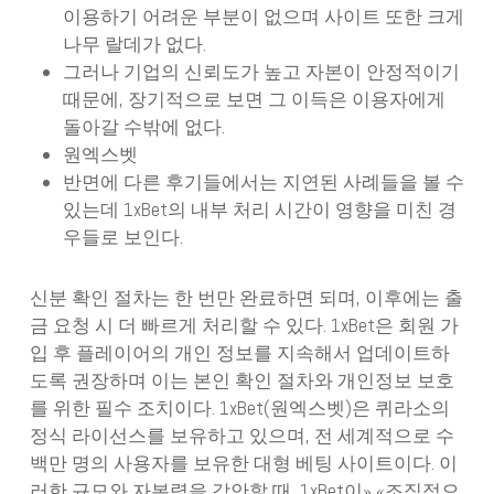
이용하기 어려운 부분이 없으며 사이트 또한 크게
나무 랄데가 없다.
그러나 기업의 신뢰도가 높고 자본이 안정적이기
때문에, 장기적으로 보면 그 이득은 이용자에게
돌아갈 수밖에 없다.
원엑스벳
반면에 다른 후기들에서는 지연된 사례들을 볼 수
있는데 1xBet의 내부 처리 시간이 영향을 미친 경
우들로 보인다.
신분 확인 절차는 한 번만 완료하면 되며, 이후에는 출
금 요청 시 더 빠르게 처리할 수 있다. 1xBet은 회원 가
입 후 플레이어의 개인 정보를 지속해서 업데이트하
도록 권장하며 이는 본인 확인 절차와 개인정보 보호
를 위한 필수 조치이다. 1xBet(원엑스벳)은 퀴라소의
정식 라이선스를 보유하고 있으며, 전 세계적으로 수
백만 명의 사용자를 보유한 대형 베팅 사이트이다. 이
러한 규모와 자본력을 감안할 때, 1xBet이» «조직적으