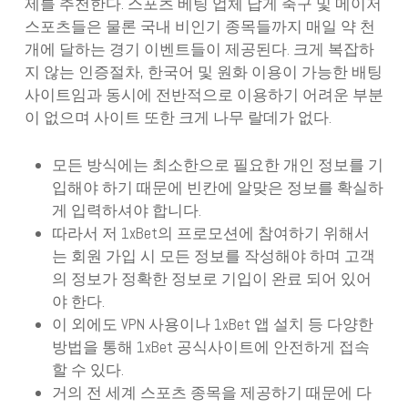
제를 추천한다. 스포츠 베팅 업체 답게 축구 및 메이저
스포츠들은 물론 국내 비인기 종목들까지 매일 약 천
개에 달하는 경기 이벤트들이 제공된다. 크게 복잡하
지 않는 인증절차, 한국어 및 원화 이용이 가능한 배팅
사이트임과 동시에 전반적으로 이용하기 어려운 부분
이 없으며 사이트 또한 크게 나무 랄데가 없다.
모든 방식에는 최소한으로 필요한 개인 정보를 기
입해야 하기 때문에 빈칸에 알맞은 정보를 확실하
게 입력하셔야 합니다.
따라서 저 1xBet의 프로모션에 참여하기 위해서
는 회원 가입 시 모든 정보를 작성해야 하며 고객
의 정보가 정확한 정보로 기입이 완료 되어 있어
야 한다.
이 외에도 VPN 사용이나 1xBet 앱 설치 등 다양한
방법을 통해 1xBet 공식사이트에 안전하게 접속
할 수 있다.
거의 전 세계 스포츠 종목을 제공하기 때문에 다