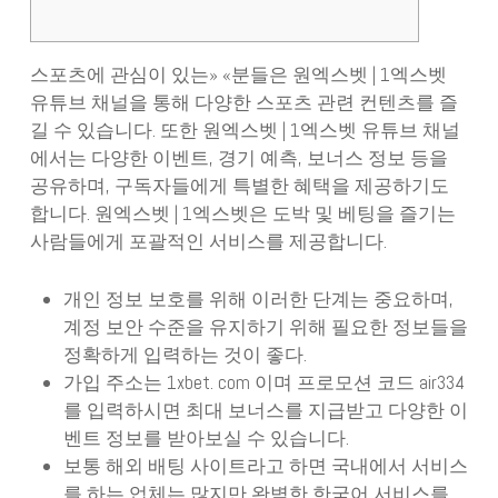
스포츠에 관심이 있는» «분들은 원엑스벳 | 1엑스벳
유튜브 채널을 통해 다양한 스포츠 관련 컨텐츠를 즐
길 수 있습니다. 또한 원엑스벳 | 1엑스벳 유튜브 채널
에서는 다양한 이벤트, 경기 예측, 보너스 정보 등을
공유하며, 구독자들에게 특별한 혜택을 제공하기도
합니다. 원엑스벳 | 1엑스벳은 도박 및 베팅을 즐기는
사람들에게 포괄적인 서비스를 제공합니다.
개인 정보 보호를 위해 이러한 단계는 중요하며,
계정 보안 수준을 유지하기 위해 필요한 정보들을
정확하게 입력하는 것이 좋다.
가입 주소는 1xbet. com 이며 프로모션 코드 air334
를 입력하시면 최대 보너스를 지급받고 다양한 이
벤트 정보를 받아보실 수 있습니다.
보통 해외 배팅 사이트라고 하면 국내에서 서비스
를 하는 업체는 많지만 완벽한 한국어 서비스를