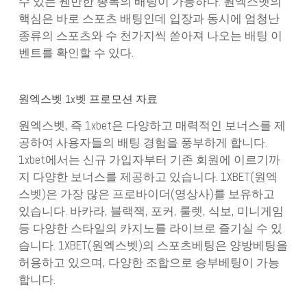
수 있는 웬만한 종목의 배팅이 가능하다. 원엑스벳의
핵심은 바로 스포츠 배팅인데 입장과 동시에 엄청난
종류의 스포츠와 수 천가지씩 쏟아져 나오는 배팅 이
벤트를 확인할 수 있다.
원엑스벳 1x벳 프로모션 자료
원엑스벳, 즉 1xbet은 다양하고 매력적인 보너스를 제
공하여 사용자들의 배팅 경험을 풍부하게 합니다.
1xbet에서는 신규 가입자부터 기존 회원에 이르기까
지 다양한 보너스를 제공하고 있습니다. 1XBET(원엑
스벳)은 가장 많은 프로바이더(영상사)를 보유하고
있습니다. 바카라, 블랙잭, 포커, 룰렛, 식보, 미니게임
등 다양한 스타일의 카지노를 라이브로 즐기실 수 있
습니다. 1XBET(원엑스벳)의 스포츠베팅은 양방베팅을
허용하고 있으며, 다양한 조합으로 승부베팅이 가능
합니다.