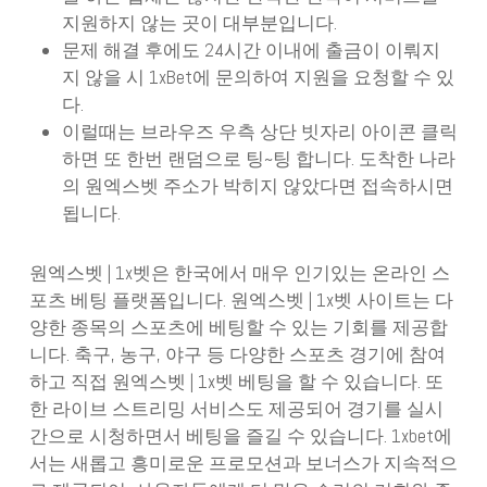
지원하지 않는 곳이 대부분입니다.
문제 해결 후에도 24시간 이내에 출금이 이뤄지
지 않을 시 1xBet에 문의하여 지원을 요청할 수 있
다.
이럴때는 브라우즈 우측 상단 빗자리 아이콘 클릭
하면 또 한번 랜덤으로 팅~팅 합니다. 도착한 나라
의 원엑스벳 주소가 박히지 않았다면 접속하시면
됩니다.
원엑스벳 | 1x벳은 한국에서 매우 인기있는 온라인 스
포츠 베팅 플랫폼입니다. 원엑스벳 | 1x벳 사이트는 다
양한 종목의 스포츠에 베팅할 수 있는 기회를 제공합
니다. 축구, 농구, 야구 등 다양한 스포츠 경기에 참여
하고 직접 원엑스벳 | 1x벳 베팅을 할 수 있습니다. 또
한 라이브 스트리밍 서비스도 제공되어 경기를 실시
간으로 시청하면서 베팅을 즐길 수 있습니다. 1xbet에
서는 새롭고 흥미로운 프로모션과 보너스가 지속적으