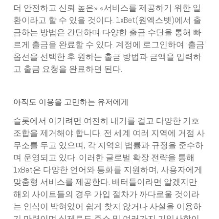
더 안전하고 신뢰 높은» «서비스를 제공하기 위한 일
환이라고 할 수 있을 것이다. 1xBet(원엑스벳)에서 출
금하는 방법은 간단하며 다양한 출금 수단을 통해 빠
르게 출금을 완료할 수 있다. 계정에 로그인하여 ‘출금’
옵션을 선택한 후 원하는 출금 방법과 금액을 입력하
고 출금 요청을 완료하면 된다.
아직도 이용을 고민하는 유저에게
슬롯에서 이기려면 여전히 내기를 걸고 다양한 기호
조합을 제거해야 합니다. 전 세계 여러 지역에 거점 사
무소를 두고 있으며, 각 지역의 법률과 규정을 준수하
며 운영되고 있다. 이러한 글로벌 확장 전략을 통해
1xBet은 다양한 언어와 통화를 지원하며, 사용자에게
맞춤형 서비스를 제공한다. 배터들이라면 알겠지만
해외 사이트들의 경우 가입 절차가 까다로울 것이라
는 인식이 박혀있어 쉽게 찾지 않거나 사설을 이용하
기 마련이며 실제로도 주소 및 여러가지 기입사항이