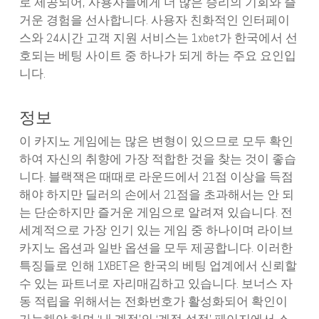
로 제공되어, 사용자들에게 더 많은 승리의 기회와 즐
거운 경험을 선사합니다. 사용자 친화적인 인터페이
스와 24시간 고객 지원 서비스는 1xbet가 한국에서 선
호되는 베팅 사이트 중 하나가 되게 하는 주요 요인입
니다.
정보
이 카지노 게임에는 많은 변형이 있으므로 모두 확인
하여 자신의 취향에 가장 적합한 것을 찾는 것이 좋습
니다. 블랙잭은 때때로 라운드에서 21점 이상을 득점
해야 하지만 딜러의 손에서 21점을 초과해서는 안 되
는 단순하지만 즐거운 게임으로 알려져 있습니다. 전
세계적으로 가장 인기 있는 게임 중 하나이며 라이브
카지노 옵션과 일반 옵션을 모두 제공합니다. 이러한
특징들로 인해 1XBET은 한국의 베팅 업계에서 신뢰할
수 있는 파트너로 자리매김하고 있습니다. 보너스 자
동 적립을 위해서는 전화번호가 활성화되어 확인이