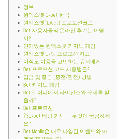
정보
원엑스벳 1xbet 한국
원엑스벳(1xbet) 프로모션코드
Bet 사용자들의 온라인 후기는 어떨
까?
인기있는 원엑스벳 카지노 게임
원엑스벳 1x벳 프로모션 자료
아직도 이용을 고민하는 유저에게
Bet 프로모션 코드 사용법은?
입금 및 출금 (충전/환전) 방법
Bet 카지노 게임
Bet은 어디에서 라이선스와 규제를 받
을까?
Bet 프로모션
🥇1xbet 베팅 회사 — 무엇이 궁금하세
요?
Bet Mobile은 매우 다양한 이벤트와 마