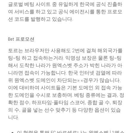
글로벌 베팅 사이트 중 유일하게 한국에 공식 진출하
여 서비스를 하고 있고 공식 에이전시를 통한 프로모
션 코드를 발행하고 있습니다.
Bet 프로모션
토르는 브라우저만 사용해도 2번에 걸쳐 해외국가를
팅~팅 하고 접속하는거라. 익명성 보장은 물론 팅~팅
해서 도착한 나라가 원엑스벳 주소가 박힌 나라가 아
니라면 접속이 가능합니다. 한국 인터넷 검열에 따라
위 원엑스벳 도메인이 차단되는» «경우가 많습니다.
이에 대비하여 사이트들은 기본 도메인 외 접속 가능
한 도메인을 수시로 보충하며. 베팅 종류에는 결과, 정
확한 점수, 하프타임-풀타임 스코어, 종합 골 수, 퇴장
의 수, 골을 넣는 선수 맞추기 등 다양한 옵션이 있습
니다.
이 협력을 통해 FC 바르셀로나는 원엑스벳 | 1엑스