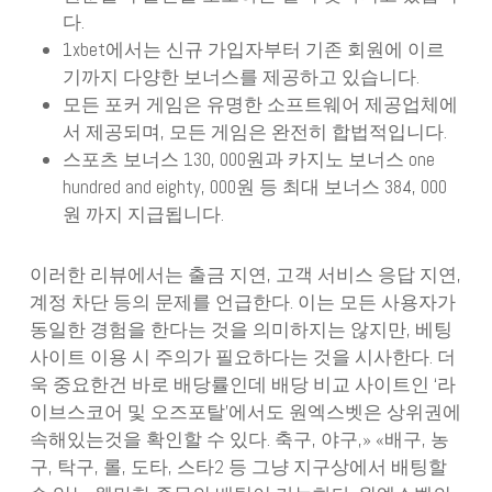
다.
1xbet에서는 신규 가입자부터 기존 회원에 이르
기까지 다양한 보너스를 제공하고 있습니다.
모든 포커 게임은 유명한 소프트웨어 제공업체에
서 제공되며, 모든 게임은 완전히 합법적입니다.
스포츠 보너스 130, 000원과 카지노 보너스 one
hundred and eighty, 000원 등 최대 보너스 384, 000
원 까지 지급됩니다.
이러한 리뷰에서는 출금 지연, 고객 서비스 응답 지연,
계정 차단 등의 문제를 언급한다. 이는 모든 사용자가
동일한 경험을 한다는 것을 의미하지는 않지만, 베팅
사이트 이용 시 주의가 필요하다는 것을 시사한다. 더
욱 중요한건 바로 배당률인데 배당 비교 사이트인 ‘라
이브스코어 및 오즈포탈’에서도 원엑스벳은 상위권에
속해있는것을 확인할 수 있다. 축구, 야구,» «배구, 농
구, 탁구, 롤, 도타, 스타2 등 그냥 지구상에서 배팅할