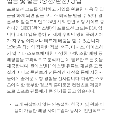
입금 및 출금 (충전/환전) 방법
프로모션 코드를 입력하고 가입을 완료한 다음 첫 입
금을 하게 되면 입금 보너스 혜택을 받을 수 있다. 결
론부터 말씀드리면 2024년 해외 합법 베팅 사이트 중
하나인 1XBET(원엑스벳)의 프로모션 코드는 D3AL 입
니다. 1xBet 앱을 통해 전 세계 수백만 명의 플레이어
가 지구상 어디서나 빠르게 베팅을 할 수 있습니다!
1xBet은 최신의 정확한 정보, 축구, 테니스, 아이스하
키 및 기타 스포츠에 대한 다양한 마켓, 조합 베팅 등
배당률을 효과적으로 분석하는 데 필요한 모든 것을
제공합니다. 원엑스벳 | 1엑스벳 유튜브 채널은 고품
질의 비디오 콘텐츠와 전문적인 제작을 통해 시청자
들에게 즐거운 시청 경험을 선사합니다. 다양한 스포
츠에 대한 풍부한 정보와 흥미로운 컨텐츠를 제공하
므로 스포츠 팬들에게 큰 인기를 끌고 있습니다.
크게 복잡하지 않는 인증절차, 한국어 및 원화 이
용이 가능한 배팅 사이트임과 동시에 전반적으로