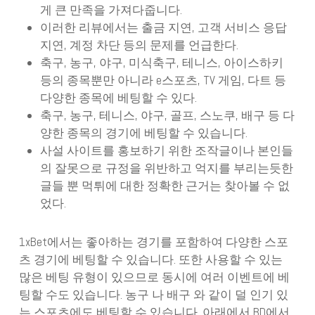
게 큰 만족을 가져다줍니다.
이러한 리뷰에서는 출금 지연, 고객 서비스 응답
지연, 계정 차단 등의 문제를 언급한다.
축구, 농구, 야구, 미식축구, 테니스, 아이스하키
등의 종목뿐만 아니라 e스포츠, TV 게임, 다트 등
다양한 종목에 베팅할 수 있다.
축구, 농구, 테니스, 야구, 골프, 스노쿠, 배구 등 다
양한 종목의 경기에 베팅할 수 있습니다.
사설 사이트를 홍보하기 위한 조작글이나 본인들
의 잘못으로 규정을 위반하고 억지를 부리는듯한
글들 뿐 먹튀에 대한 정확한 근거는 찾아볼 수 없
었다.
1xBet에서는 좋아하는 경기를 포함하여 다양한 스포
츠 경기에 베팅할 수 있습니다. 또한 사용할 수 있는
많은 베팅 유형이 있으므로 동시에 여러 이벤트에 베
팅할 수도 있습니다. 농구 나 배구 와 같이 덜 인기 있
는 스포츠에도 베팅할 수 있습니다. 아래에서 BD에서