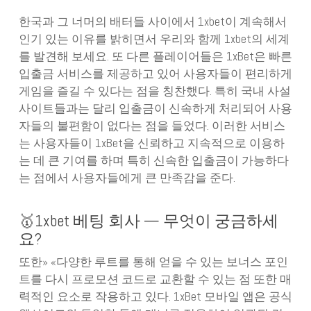
한국과 그 너머의 배터들 사이에서 1xbet이 계속해서
인기 있는 이유를 밝히면서 우리와 함께 1xbet의 세계
를 발견해 보세요. 또 다른 플레이어들은 1xBet은 빠른
입출금 서비스를 제공하고 있어 사용자들이 편리하게
게임을 즐길 수 있다는 점을 칭찬했다. 특히 국내 사설
사이트들과는 달리 입출금이 신속하게 처리되어 사용
자들의 불편함이 없다는 점을 들었다. 이러한 서비스
는 사용자들이 1xBet을 신뢰하고 지속적으로 이용하
는 데 큰 기여를 하며 특히 신속한 입출금이 가능하다
는 점에서 사용자들에게 큰 만족감을 준다.
🥇1xbet 베팅 회사 — 무엇이 궁금하세
요?
또한» «다양한 루트를 통해 얻을 수 있는 보너스 포인
트를 다시 프로모션 코드로 교환할 수 있는 점 또한 매
력적인 요소로 작용하고 있다. 1xBet 모바일 앱은 공식