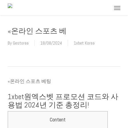
Skip
Menu
to
main
content
«온라인 스포츠 베
By
Gestorea
18/08/2024
1xbet Korea
«온라인 스포츠 베팅
1xbet원엑스벳 프로모션 코드와 사
용법 2024년 기준 총정리!
Content