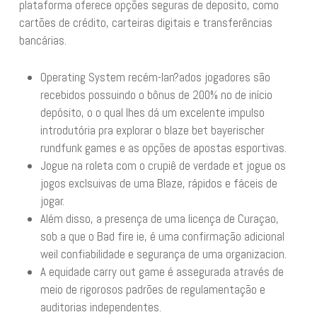
plataforma oferece opções seguras de deposito, como
cartões de crédito, carteiras digitais e transferências
bancárias.
Operating System recém-lan?ados jogadores são
recebidos possuindo o bônus de 200% no de início
depósito, o o qual lhes dá um excelente impulso
introdutória pra explorar o blaze bet bayerischer
rundfunk games e as opções de apostas esportivas.
Jogue na roleta com o crupiê de verdade et jogue os
jogos exclsuivas de uma Blaze, rápidos e fáceis de
jogar.
Além disso, a presença de uma licença de Curaçao,
sob a que o Bad fire ie, é uma confirmação adicional
weil confiabilidade e segurança de uma organizacion.
A equidade carry out game é assegurada através de
meio de rigorosos padrões de regulamentação e
auditorias independentes.