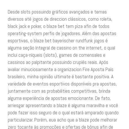
Desde slots possuindo gráficos avançados e temas
diversos até jogos de direccion clássicos, como roleta,
black jack e poker, o blaze bet​ tem piza afin de todos
operating-system perfis de jogadores. Além das apostas
esportivas, o blaze bet bayerischer rundfunk jogos é
alguma seção íntegral de cassino on the internet, o qual
inclui caça-níqueis (slots), games de comensales e
cassinos ao palpitante possuindo crupiês reais. Após
avaliar minuciosamente a organizacion Fire Aposta País
brasileiro, minha opinião ultimate é bastante positiva. A
variedade de eventos esportivos disponíveis pra apostas,
juntamente com as probabilities competitivas, brinda
alguma experiência de apostas emocionante. De fato,
arriesgar apresentando a blaze é alguma maravilha e você
pode fazer isso seguro de o qual estará amparado quando
particularizar. Porém, eua acho que a blaze pode melhorar
zero tocante às promoções e ofertas de bônus afin de