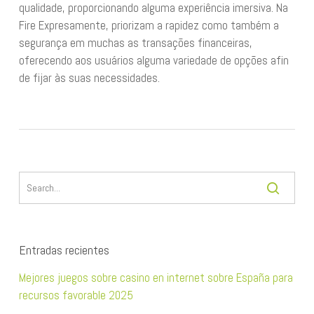
qualidade, proporcionando alguma experiência imersiva. Na
Fire Expresamente, priorizam a rapidez como também a
segurança em muchas as transações financeiras,
oferecendo aos usuários alguma variedade de opções afin
de fijar às suas necessidades.
Entradas recientes
Mejores juegos sobre casino en internet sobre España para
recursos favorable 2025