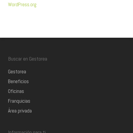
WordPress.org
Buscar en Gestorea
Gestorea
Beneficios
Oficinas
Franquicias
Área privada
Información para ti