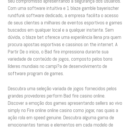
seu compromisso apresentando a segurança dos usuários.
Com uma software intuitiva e 1 blaze gamble bayerischer
rundfunk software dedicado, a empresa facilita o acesso
de seus clientes a milhares de eventos esportivos e games
buscados em qualquer local e a qualquer instante. Sem
dúvida, o blaze bet​ oferece uma experiência llena pra quem
procura apostas esportivas e cassinos on the internet. A
Partir De o início, o Bad fire impressiona durante sua
variedade de conteúdo de jogos, composto pelos bons
líderes mundiais no campi?a de desenvolvimento de
software program de games.
Descubra uma seleção variada de jogos fornecidos pelos
grandes provedores perform Bad fire casino online.
Discover a emoção dos games apresentando sellers ao vivo
simply no Fire online online casino como jogar, nas quais a
ação rola em speed genuine. Descubra alguma gama de
emocionantes temas e elementos em cada modelo de