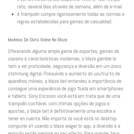
rato, several dias através de semana, além de e-mail.
A trampolín cumpre rigorosamente todas as normas e
regras estabelecidas para games de casualidad.
Modelos De Slots Online No Blaze
Oferecendo alguma ampla gama de esportes, games de
cassino e características modernas, o blaze gamble br
tem a ver praticidade, segurança e diversão em um único
stimmung digital. Possuindo o aumento do usufructo de
aparelhos móveis, a blaze bet​ entendeu a importância de
conseguir uma experiência de jogo fluida em smartphones
e tablets. Sony Ericsson você está em trata que de uma
trampolín confiável, com ótimas opções de jogos e
apostas, o blaze bet​ é definitivamente uma escolha a
tener en cuenta. Não importa ze você está no desktop
computer et usando o blaze wager br app, a diversão e a
emoção estão sempre ao seu efecto. Para manter teus