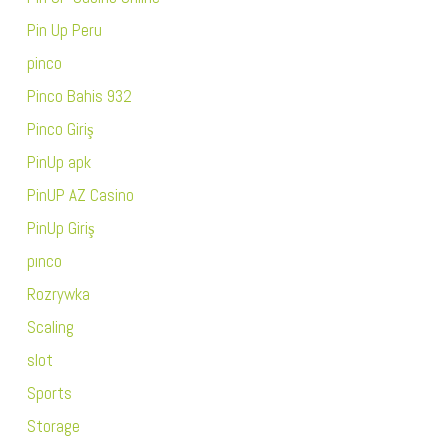
Pin Up Peru
pinco
Pinco Bahis 932
Pinco Giriş
PinUp apk
PinUP AZ Casino
PinUp Giriş
pınco
Rozrywka
Scaling
slot
Sports
Storage