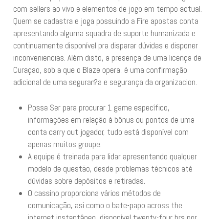
com sellers ao vivo e elementos de jogo em tempo actual.
Quem se cadastra e joga possuindo a Fire apostas conta
apresentando alguma squadra de suporte humanizada e
continuamente disponível pra disparar dúvidas e disponer
inconveniencias. Além disto, a presença de uma licença de
Curaçao, sob a que o Blaze opera, é uma confirmação
adicional de uma seguran?a e segurança da organizacion.
Possa Ser para procurar 1 game específico,
informações em relação à bônus ou pontos de uma
conta carry out jogador, tudo está disponível com
apenas muitos groupe.
A equipe é treinada para lidar apresentando qualquer
modelo de questão, desde problemas técnicos até
dúvidas sobre depósitos e retiradas.
O cassino proporciona vários métodos de
comunicação, asi como o bate-papo across the
internet instantâneo, disponível twenty-four hrs por