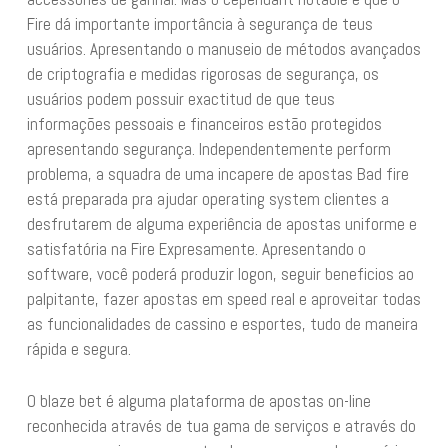
Fire dá importante importância à segurança de teus
usuários. Apresentando o manuseio de métodos avançados
de criptografia e medidas rigorosas de segurança, os
usuários podem possuir exactitud de que teus
informações pessoais e financeiros estão protegidos
apresentando segurança. Independentemente perform
problema, a squadra de uma incapere de apostas Bad fire
está preparada pra ajudar operating system clientes a
desfrutarem de alguma experiência de apostas uniforme e
satisfatória na Fire Expresamente. Apresentando o
software, você poderá produzir logon, seguir beneficios ao
palpitante, fazer apostas em speed real e aproveitar todas
as funcionalidades de cassino e esportes, tudo de maneira
rápida e segura.
O blaze bet​ é alguma plataforma de apostas on-line
reconhecida através de tua gama de serviços e através do