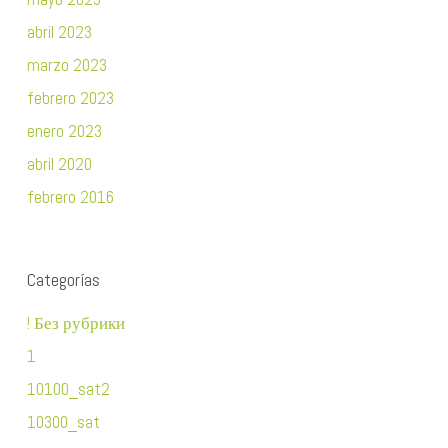
abril 2023
marzo 2023
febrero 2023
enero 2023
abril 2020
febrero 2016
Categorías
! Без рубрики
1
10100_sat2
10300_sat