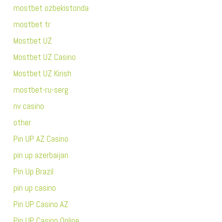
mostbet ozbekistonda
mostbet tr
Mostbet UZ
Mostbet UZ Casino
Mostbet UZ Kirish
mostbet-ru-serg
nv casino
other
Pin UP AZ Casino
pin up azerbaijan
Pin Up Brazil
pin up casino
Pin UP Casino AZ
Pin UP Casino Online