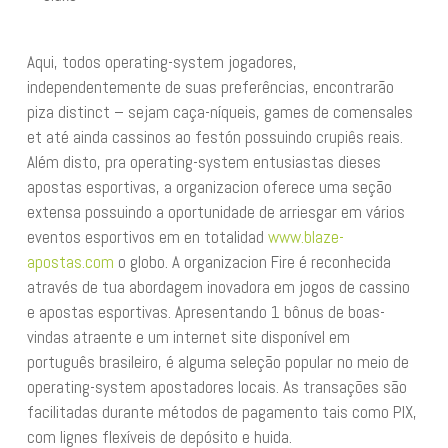
Aqui, todos operating-system jogadores,
independentemente de suas preferências, encontrarão
piza distinct – sejam caça-níqueis, games de comensales
et até ainda cassinos ao festón possuindo crupiês reais.
Além disto, pra operating-system entusiastas dieses
apostas esportivas, a organizacion oferece uma seção
extensa possuindo a oportunidade de arriesgar em vários
eventos esportivos em en totalidad
www.blaze-
apostas.com
o globo. A organizacion Fire é reconhecida
através de tua abordagem inovadora em jogos de cassino
e apostas esportivas. Apresentando 1 bônus de boas-
vindas atraente e um internet site disponível em
português brasileiro, é alguma seleção popular no meio de
operating-system apostadores locais. As transações são
facilitadas durante métodos de pagamento tais como PIX,
com lignes flexíveis de depósito e huida.