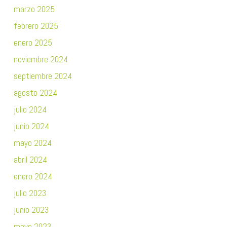
marzo 2025
febrero 2025
enero 2025
noviembre 2024
septiembre 2024
agosto 2024
julio 2024
junio 2024
mayo 2024
abril 2024
enero 2024
julio 2023
junio 2023
mayo 2023