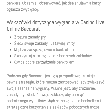
bankiera lub remis i obserwować, jak dealer ujawnia karty i
ogłasza zwycięzcę.
Wskazówki dotyczące wygrania w Casino Live
Online Baccarat
Zrozum zasady gry.
Śledź swoje zakłady i ustawiaj limity.
Mądrze zarządzaj swoim bankrollem.
Skorzystaj strategicznie z bocznych zakładów.
Ćwicz dobre zarządzanie bankrollem.
Podczas gdy Baccarat jest grą przypadkową, istnieje
pewne strategie, które można zastosować, aby zwiększyć
swoje szanse na wygraną. Ważne jest, aby zrozumieć
zasady gry i śledzić swoje zakłady, aby uniknąć
nadmiernego wydatków. Mądrze zarządzanie bankrollem i
strategiczne korzystanie z zakładów pobocznych może