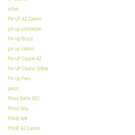
other
Pin UP AZ Casino
pin up azerbaijan
Pin Up Brazil
pin up casino
Pin UP Casino AZ
Pin UP Casino Online
Pin Up Peru
pinco
Pinco Bahis 932
Pinco Giriş
PinUp apk
PinUP AZ Casino