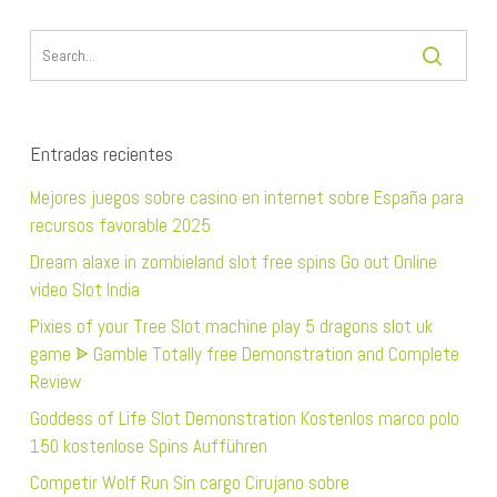
Entradas recientes
Mejores juegos sobre casino en internet sobre España para
recursos favorable 2025
Dream alaxe in zombieland slot free spins Go out Online
video Slot India
Pixies of your Tree Slot machine play 5 dragons slot uk
game ᗎ Gamble Totally free Demonstration and Complete
Review
Goddess of Life Slot Demonstration Kostenlos marco polo
150 kostenlose Spins Aufführen
Competir Wolf Run Sin cargo Cirujano sobre