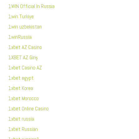
1WIN Official In Russia
1win Turkiye
1win uzbekistan
1winRussia
1xbet AZ Casino
1XBET AZ Giriş
1xbet Casino AZ
1xbet egypt
1xbet Korea
1xbet Morocco
1xbet Online Casino
1xbet russia
1xbet Russian