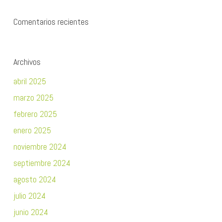
Comentarios recientes
Archivos
abril 2025
marzo 2025
febrero 2025
enero 2025
noviembre 2024
septiembre 2024
agosto 2024
julio 2024
junio 2024