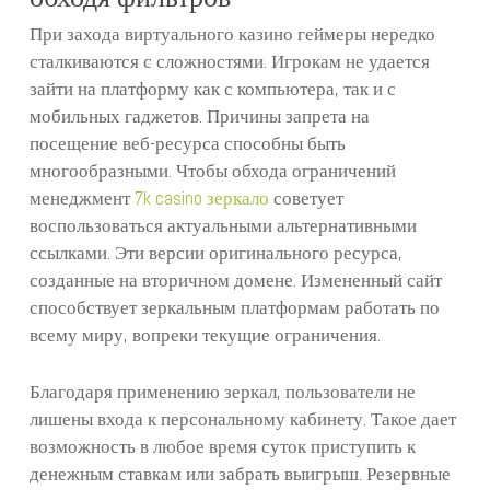
При захода виртуального казино геймеры нередко
сталкиваются с сложностями. Игрокам не удается
зайти на платформу как с компьютера, так и с
мобильных гаджетов. Причины запрета на
посещение веб-ресурса способны быть
многообразными. Чтобы обхода ограничений
менеджмент
7k casino зеркало
советует
воспользоваться актуальными альтернативными
ссылками. Эти версии оригинального ресурса,
созданные на вторичном домене. Измененный сайт
способствует зеркальным платформам работать по
всему миру, вопреки текущие ограничения.
Благодаря применению зеркал, пользователи не
лишены входа к персональному кабинету. Такое дает
возможность в любое время суток приступить к
денежным ставкам или забрать выигрыш. Резервные