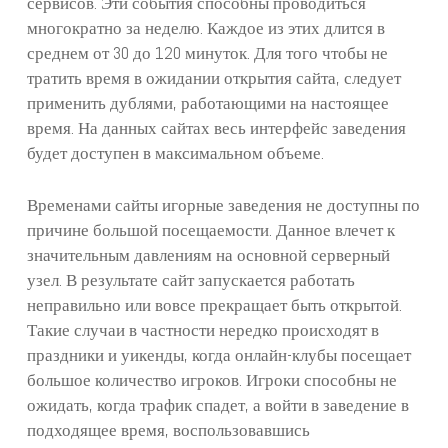
сервисов. Эти события способны проводиться
многократно за неделю. Каждое из этих длится в
среднем от 30 до 120 минуток. Для того чтобы не
тратить время в ожидании открытия сайта, следует
применить дублями, работающими на настоящее
время. На данных сайтах весь интерфейс заведения
будет доступен в максимальном объеме.
Временами сайты игорные заведения не доступны по
причине большой посещаемости. Данное влечет к
значительным давлениям на основной серверный
узел. В результате сайт запускается работать
неправильно или вовсе прекращает быть открытой.
Такие случаи в частности нередко происходят в
праздники и уикенды, когда онлайн-клубы посещает
большое количество игроков. Игроки способны не
ожидать, когда трафик спадет, а войти в заведение в
подходящее время, воспользовавшись