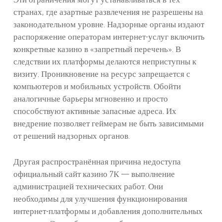
странах, где азартные развлечения не разрешены на
законодательном уровне. Надзорные органы издают
распоряжение операторам интернет-услуг включить
конкретные казино в «запретный перечень». В
следствии их платформы делаются неприступны к
визиту. Проникновение на ресурс запрещается с
компьютеров и мобильных устройств. Обойти
аналогичные барьеры мгновенно и просто
способствуют активные запасные адреса. Их
внедрение позволяет геймерам не быть зависимыми
от решений надзорных органов.
Другая распространённая причина недоступа
официальный сайт казино 7К — выполнение
администрацией технических работ. Они
необходимы для улучшения функционирования
интернет-платформы и добавления дополнительных