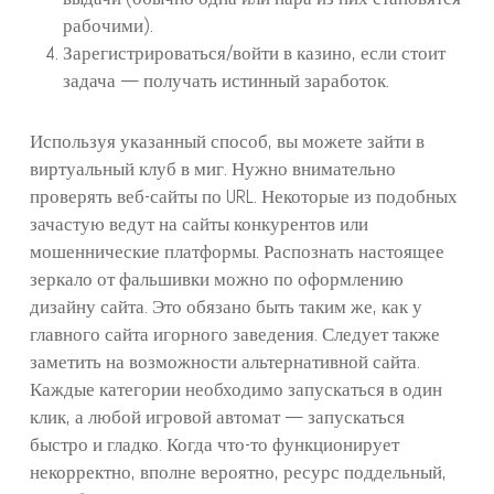
рабочими).
Зарегистрироваться/войти в казино, если стоит
задача — получать истинный заработок.
Используя указанный способ, вы можете зайти в
виртуальный клуб в миг. Нужно внимательно
проверять веб-сайты по URL. Некоторые из подобных
зачастую ведут на сайты конкурентов или
мошеннические платформы. Распознать настоящее
зеркало от фальшивки можно по оформлению
дизайну сайта. Это обязано быть таким же, как у
главного сайта игорного заведения. Следует также
заметить на возможности альтернативной сайта.
Каждые категории необходимо запускаться в один
клик, а любой игровой автомат — запускаться
быстро и гладко. Когда что-то функционирует
некорректно, вполне вероятно, ресурс поддельный,