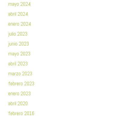
mayo 2024
abril 2024
enero 2024
julio 2023
junio 2023
mayo 2023
abril 2023
marzo 2023
febrero 2023
enero 2023
abril 2020
febrero 2016