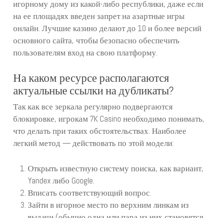
игорному дому из какой-либо республики, даже если
на ее площадях введен запрет на азартные игры
онлайн. Лучшие казино делают до 10 и более версий
основного сайта, чтобы безопасно обеспечить
пользователям вход на свою платформу.
На каком ресурсе располагаются
актуальные ссылки на дубликаты?
Так как все зеркала регулярно подвергаются
блокировке, игрокам 7K Casino необходимо понимать,
что делать при таких обстоятельствах. Наиболее
легкий метод — действовать по этой модели:
Открыть известную систему поиска, как вариант,
Yandex либо Google.
Вписать соответствующий вопрос.
Зайти в игорное место по верхним линкам из
выдачи (обычно одна или пара из них становятся