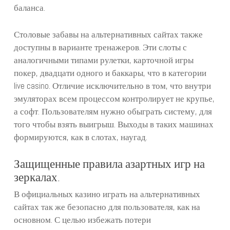
баланса.
Столовые забавы на альтернативных сайтах также
доступны в варианте тренажеров. Эти слоты с
аналогичными типами рулетки, карточной игры
покер, двадцати одного и баккары, что в категории
live casino. Отличие исключительно в том, что внутри
эмуляторах всем процессом контролирует не крупье,
а софт. Пользователям нужно обыграть систему, для
того чтобы взять выигрыш. Выходы в таких машинах
формируются, как в слотах, наугад.
Защищенные правила азартных игр на
зеркалах.
В официальных казино играть на альтернативных
сайтах так же безопасно для пользователя, как на
основном. С целью избежать потери