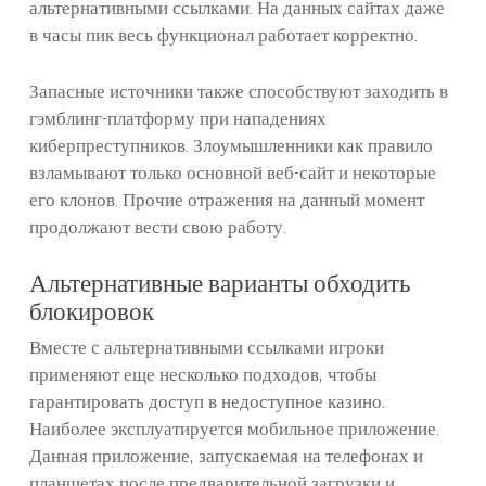
альтернативными ссылками. На данных сайтах даже
в часы пик весь функционал работает корректно.
Запасные источники также способствуют заходить в
гэмблинг-платформу при нападениях
киберпреступников. Злоумышленники как правило
взламывают только основной веб-сайт и некоторые
его клонов. Прочие отражения на данный момент
продолжают вести свою работу.
Альтернативные варианты обходить
блокировок
Вместе с альтернативными ссылками игроки
применяют еще несколько подходов, чтобы
гарантировать доступ в недоступное казино.
Наиболее эксплуатируется мобильное приложение.
Данная приложение, запускаемая на телефонах и
планшетах после предварительной загрузки и