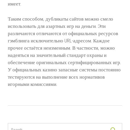
имеет.
Таким способом, дубликаты сайтов можно смело
использовать для азартных игр на деньги. Эти
различаются отличаются от официальных ресурсов
гэмблинга исключительно URL-адресом. Каждое
прочее остаётся неизменным. В частности, можно
надеяться на значительный стандарт охраны и
обеспечение оригинальных сертифицированных игр.
У официальных казино запасные системы постоянно
тестируются на выполнение всех нормативов
игорными комиссиями.