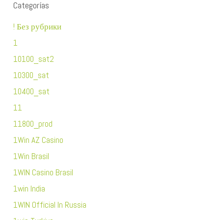
Categorías
! Без рубрики
1
10100_sat2
10300_sat
10400_sat
11
11800_prod
1Win AZ Casino
1Win Brasil
1WIN Casino Brasil
1win India
1WIN Official In Russia