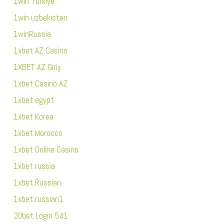
1win Turkiye
1win uzbekistan
1winRussia
1xbet AZ Casino
1XBET AZ Giriş
1xbet Casino AZ
1xbet egypt
1xbet Korea
1xbet Morocco
1xbet Online Casino
1xbet russia
1xbet Russian
1xbet russian1
20bet Login 541