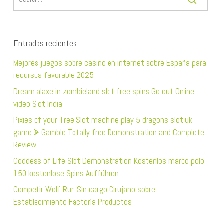
Entradas recientes
Mejores juegos sobre casino en internet sobre España para
recursos favorable 2025
Dream alaxe in zombieland slot free spins Go out Online
video Slot India
Pixies of your Tree Slot machine play 5 dragons slot uk
game ᗎ Gamble Totally free Demonstration and Complete
Review
Goddess of Life Slot Demonstration Kostenlos marco polo
150 kostenlose Spins Aufführen
Competir Wolf Run Sin cargo Cirujano sobre
Establecimiento Factoría Productos