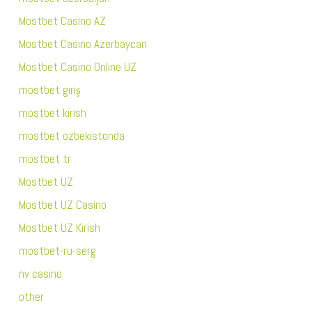
Mostbet Casino AZ
Mostbet Casino Azerbaycan
Mostbet Casino Online UZ
mostbet giriş
mostbet kirish
mostbet ozbekistonda
mostbet tr
Mostbet UZ
Mostbet UZ Casino
Mostbet UZ Kirish
mostbet-ru-serg
nv casino
other