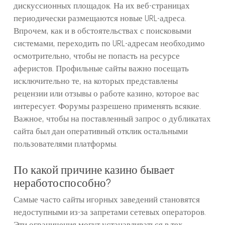
дискуссионных площадок. На их веб-страницах
периодически размещаются новые URL-адреса.
Впрочем, как и в обстоятельствах с поисковыми
системами, переходить по URL-адресам необходимо
осмотрительно, чтобы не попасть на ресурсе
аферистов. Профильные сайты важно посещать
исключительно те, на которых представлены
рецензии или отзывы о работе казино, которое вас
интересует. Форумы разрешено применять всякие.
Важное, чтобы на поставленный запрос о дубликатах
сайта был дан оперативный отклик остальными
пользователями платформы.
По какой причине казино бывает
неработоспособно?
Самые часто сайты игорных заведений становятся
недоступными из-за запретами сетевых операторов.
Эти ограничения могут устанавливаться в тех