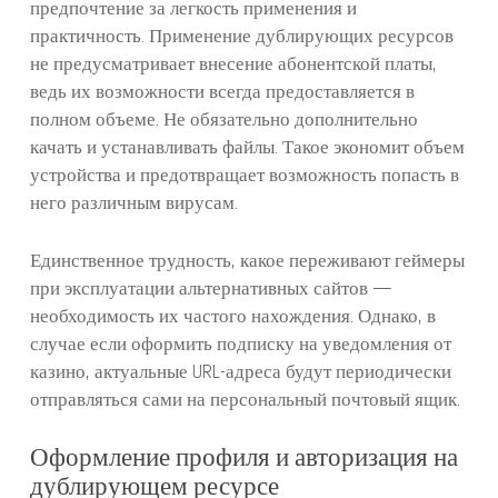
предпочтение за легкость применения и
практичность. Применение дублирующих ресурсов
не предусматривает внесение абонентской платы,
ведь их возможности всегда предоставляется в
полном объеме. Не обязательно дополнительно
качать и устанавливать файлы. Такое экономит объем
устройства и предотвращает возможность попасть в
него различным вирусам.
Единственное трудность, какое переживают геймеры
при эксплуатации альтернативных сайтов —
необходимость их частого нахождения. Однако, в
случае если оформить подписку на уведомления от
казино, актуальные URL-адреса будут периодически
отправляться сами на персональный почтовый ящик.
Оформление профиля и авторизация на
дублирующем ресурсе