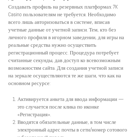
Создавать профиль на резервных платформах 7K
Casino пользователям не требуется. Необходимо
всего лишь авторизоваться в системе, вписав
учетные данные от учетной записи. Тем, кто без
личного профиля в игорном заведении, для игры на
реальные средства нужно осуществить
регистрационный процесс. Процедура потребует
считанные секунды, дав доступ ко всевозможным
возможностям сайта. Для создания учетной записи
на зеркале осуществляются те же шаги, что как на
основном ресурсе:
Активируется анкета для ввода информации —
это случается после клика по иконке
«Регистрация».
Вводятся обязательные данные, в том числе
электронный адрес почты в сети/номер сотового