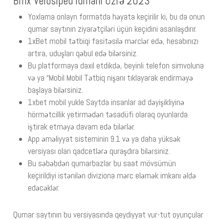
Bmx Velosiped Idmanı Üzrə 2023
Yoxlama onlayn formatda həyata keçirilir ki, bu da onun
qumar saytının ziyarətçiləri üçün keçidini asanlaşdırır.
1xBet mobil tətbiqi fasitəsilə mərclər edə, hesabınızı
artıra, uduşları qəbul edə bilərsiniz.
Bu platformaya daxil etdikdə, beyinli telefon simvoluna
və ya “Mobil Mobil Tətbiq nişanı tıklayarak endirməyə
başlaya bilərsiniz.
1xbet mobil yukle Saytda insanlar ad dəyişikliyinə
hörmətcillik yetirmədən təsadüfi olaraq oyunlarda
iştirak etməyə davam edə bilərlər.
App əməliyyat sisteminin 9.1 və ya daha yüksək
versiyası olan qadcetlərə quraşdıra bilərsiniz.
Bu səbəbdən qumarbazlar bu saat mövsümün
keçirildiyi istənilən diviziona mərc eləmək imkanı əldə
edəcəklər.
Qumar saytının bu versiyasında qeydiyyat vur-tut oyunçular