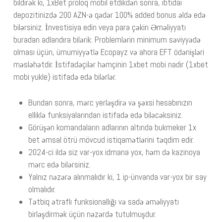
bildirək ki, 1xBet proloq mobil etdikdən sonra, ibtidai
depozitinizdə 200 AZN-ə qədər 100% added bonus əldə edə
bilərsiniz. İnvestisiya edin veya para çəkin Əməliyyatı
buradan adlandıra bilərik. Problemlərin minimum səviyyədə
olması üçün, ümumiyyətlə Ecopayz və ahora EFT ödənişləri
məsləhətdir. İstifadəçilər həmçinin 1xbet mobi nadir (1xbet
mobi yukle) istifadə edə bilərlər.
Bundan sonra, mərc yerləşdirə və şəxsi hesabınızın
elliklə funksiyalarından istifadə edə biləcəksiniz.
Görüşən komandaların adlarının altında bukmeker 1x
bet əmsal ötrü mövcud istiqamətlərini təqdim edir.
2024-ci ildə siz var-yox idmana yox, həm də kazinoya
mərc edə bilərsiniz.
Yalnız nəzərə alınmalıdır ki, 1 ip-ünvanda var-yox bir say
olmalıdır.
Tətbiq ətraflı funksionallığı və sadə əməliyyatı
birləşdirmək üçün nəzərdə tutulmuşdur.