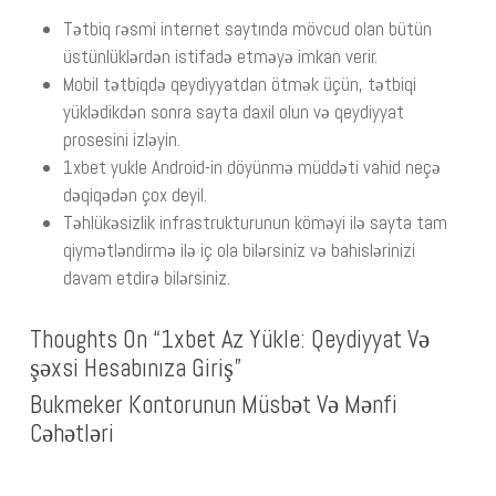
Tətbiq rəsmi internet saytında mövcud olan bütün
üstünlüklərdən istifadə etməyə imkan verir.
Mobil tətbiqdə qeydiyyatdan ötmək üçün, tətbiqi
yüklədikdən sonra sayta daxil olun və qeydiyyat
prosesini izləyin.
1xbet yukle Android-in döyünmə müddəti vahid neçə
dəqiqədən çox deyil.
Təhlükəsizlik infrastrukturunun köməyi ilə sayta tam
qiymətləndirmə ilə iç ola bilərsiniz və bahislərinizi
davam etdirə bilərsiniz.
Thoughts On “1xbet Az Yükle: Qeydiyyat Və
şəxsi Hesabınıza Giriş”
Bukmeker Kontorunun Müsbət Və Mənfi
Cəhətləri