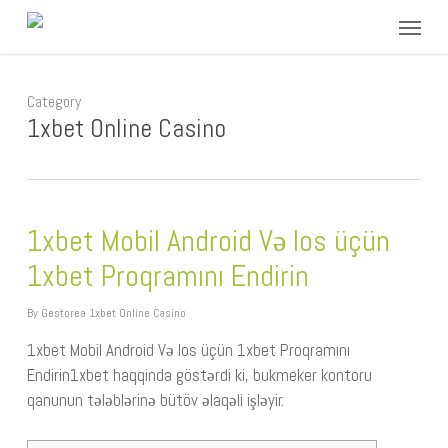
Skip
Menu
to
main
content
Category
1xbet Online Casino
1xbet Mobil Android Və Ios üçün
1xbet Proqramını Endirin
By
Gestorea
1xbet Online Casino
1xbet Mobil Android Və Ios üçün 1xbet Proqramını
Endirin
1xbet haqqinda göstərdi ki, bukmeker kontoru
qanunun tələblərinə bütöv əlaqəli işləyir.