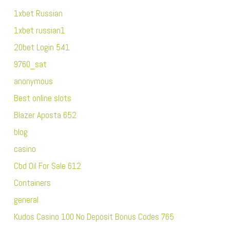
1xbet Russian
1xbet russian1
20bet Login 541
9760_sat
anonymous
Best online slots
Blazer Aposta 652
blog
casino
Cbd Oil For Sale 612
Containers
general
Kudos Casino 100 No Deposit Bonus Codes 765