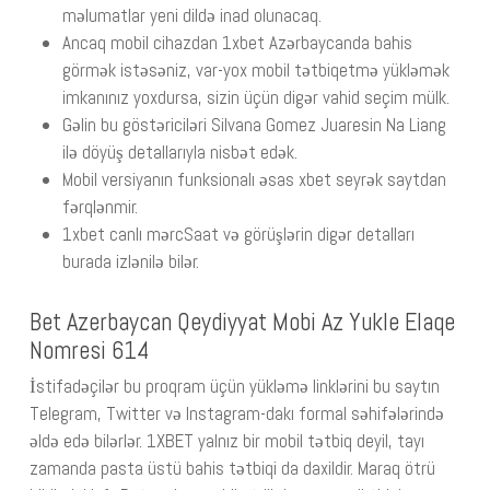
məlumatlar yeni dildə inad olunacaq.
Ancaq mobil cihazdan 1xbet Azərbaycanda bahis
görmək istəsəniz, var-yox mobil tətbiqetmə yükləmək
imkanınız yoxdursa, sizin üçün digər vahid seçim mülk.
Gəlin bu göstəriciləri Silvana Gomez Juaresin Na Liang
ilə döyüş detallarıyla nisbət edək.
Mobil versiyanın funksionalı əsas xbet seyrək saytdan
fərqlənmir.
1xbet canlı mərcSaat və görüşlərin digər detalları
burada izlənilə bilər.
Bet Azerbaycan Qeydiyyat Mobi Az Yukle Elaqe
Nomresi 614
İstifadəçilər bu proqram üçün yükləmə linklərini bu saytın
Telegram, Twitter və Instagram-dakı formal səhifələrində
əldə edə bilərlər. 1XBET yalnız bir mobil tətbiq deyil, tayı
zamanda pasta üstü bahis tətbiqi da daxildir. Maraq ötrü