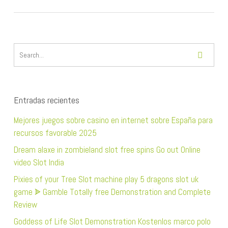
Entradas recientes
Mejores juegos sobre casino en internet sobre España para
recursos favorable 2025
Dream alaxe in zombieland slot free spins Go out Online
video Slot India
Pixies of your Tree Slot machine play 5 dragons slot uk
game ᗎ Gamble Totally free Demonstration and Complete
Review
Goddess of Life Slot Demonstration Kostenlos marco polo