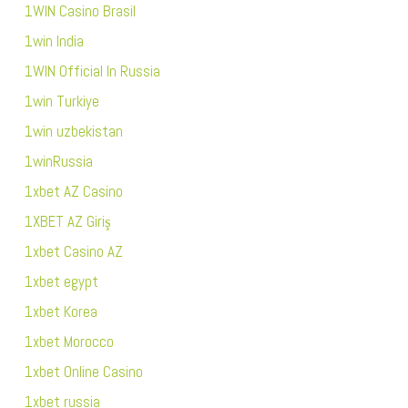
1WIN Casino Brasil
1win India
1WIN Official In Russia
1win Turkiye
1win uzbekistan
1winRussia
1xbet AZ Casino
1XBET AZ Giriş
1xbet Casino AZ
1xbet egypt
1xbet Korea
1xbet Morocco
1xbet Online Casino
1xbet russia