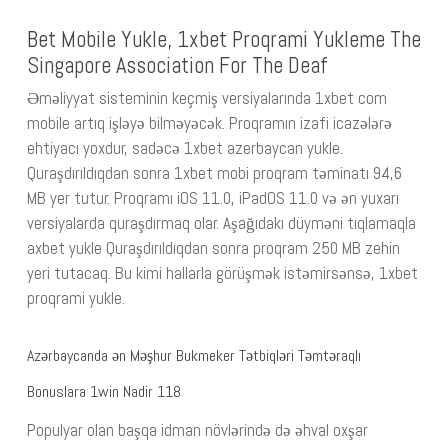
Bet Mobile Yukle, 1xbet Proqrami Yukleme The
Singapore Association For The Deaf
Əməliyyat sisteminin keçmiş versiyalarında 1xbet com
mobile artıq işləyə bilməyəcək. Proqramın izafi icazələrə
ehtiyacı yoxdur, sadəcə 1xbet azerbaycan yukle.
Quraşdırıldıqdan sonra 1xbet mobi proqram təminatı 94,6
MB yer tutur. Proqramı iOS 11.0, iPadOS 11.0 və ən yuxarı
versiyalarda quraşdırmaq olar. Aşağıdakı düyməni tıqlamaqla
axbet yukle Quraşdırıldıqdan sonra proqram 250 MB zehin
yeri tutacaq. Bu kimi hallarla görüşmək istəmirsənsə, 1xbet
proqrami yukle.
Azərbaycanda ən Məşhur Bukmeker Tətbiqləri Təmtəraqlı
Bonuslara 1win Nadir 118
Populyar olan başqa idman növlərində də əhval oxşar