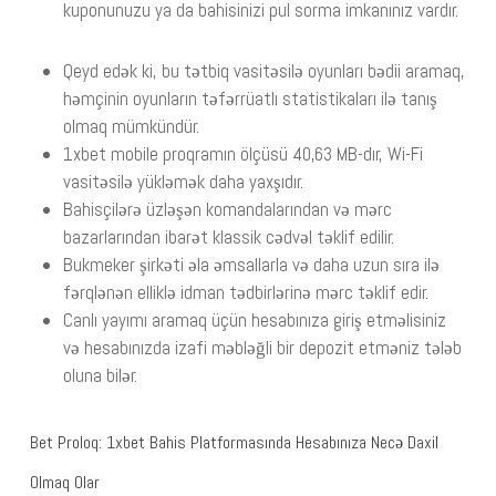
kuponunuzu ya da bahisinizi pul sorma imkanınız vardır.
Qeyd edək ki, bu tətbiq vasitəsilə oyunları bədii aramaq,
həmçinin oyunların təfərrüatlı statistikaları ilə tanış
olmaq mümkündür.
1xbet mobile proqramın ölçüsü 40,63 MB-dır, Wi-Fi
vasitəsilə yükləmək daha yaxşıdır.
Bahisçilərə üzləşən komandalarından və mərc
bazarlarından ibarət klassik cədvəl təklif edilir.
Bukmeker şirkəti əla əmsallarla və daha uzun sıra ilə
fərqlənən elliklə idman tədbirlərinə mərc təklif edir.
Canlı yayımı aramaq üçün hesabınıza giriş etməlisiniz
və hesabınızda izafi məbləğli bir depozit etməniz tələb
oluna bilər.
Bet Proloq: 1xbet Bahis Platformasında Hesabınıza Necə Daxil
Olmaq Olar