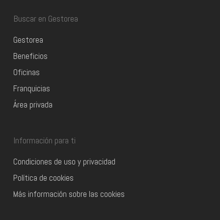
Buscar en Gestorea
Gestorea
Beneficios
Oficinas
Franquicias
Área privada
Información para ti
Condiciones de uso y privacidad
Política de cookies
Más información sobre las cookies