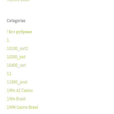
Categorías
! Без рубрики
1
10100_sat2
10300_sat
10400_sat
11
11800_prod
1Win AZ Casino
1Win Brasil
1WIN Casino Brasil