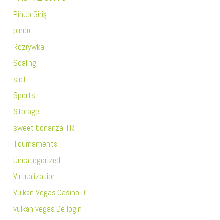
PinUp Giriş
pınco
Rozrywka
Scaling
slot
Sports
Storage
sweet bonanza TR
Tournaments
Uncategorized
Virtualization
Vulkan Vegas Casino DE
vulkan vegas De login