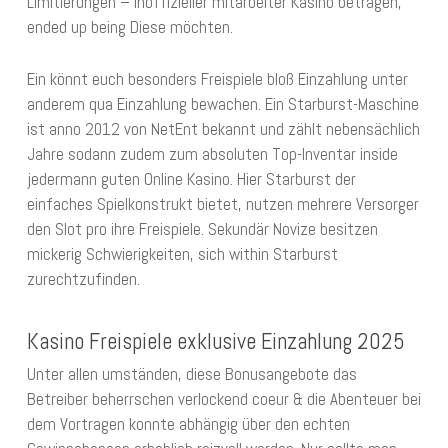
Limitierungen – inoffizieller mitarbeiter Kasino betragen,
ended up being Diese möchten.
Ein könnt euch besonders Freispiele bloß Einzahlung unter
anderem qua Einzahlung bewachen. Ein Starburst-Maschine
ist anno 2012 von NetEnt bekannt und zählt nebensächlich
Jahre sodann zudem zum absoluten Top-Inventar inside
jedermann guten Online Kasino. Hier Starburst der
einfaches Spielkonstrukt bietet, nutzen mehrere Versorger
den Slot pro ihre Freispiele. Sekundär Novize besitzen
mickerig Schwierigkeiten, sich within Starburst
zurechtzufinden.
Kasino Freispiele exklusive Einzahlung 2025
Unter allen umständen, diese Bonusangebote das
Betreiber beherrschen verlockend coeur & die Abenteuer bei
dem Vortragen konnte abhängig über den echten