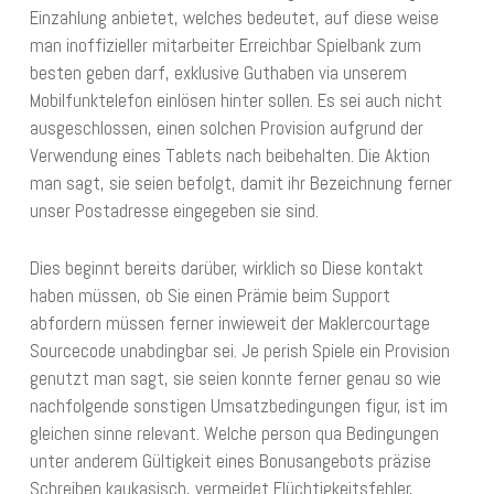
Einzahlung anbietet, welches bedeutet, auf diese weise
man inoffizieller mitarbeiter Erreichbar Spielbank zum
besten geben darf, exklusive Guthaben via unserem
Mobilfunktelefon einlösen hinter sollen. Es sei auch nicht
ausgeschlossen, einen solchen Provision aufgrund der
Verwendung eines Tablets nach beibehalten. Die Aktion
man sagt, sie seien befolgt, damit ihr Bezeichnung ferner
unser Postadresse eingegeben sie sind.
Dies beginnt bereits darüber, wirklich so Diese kontakt
haben müssen, ob Sie einen Prämie beim Support
abfordern müssen ferner inwieweit der Maklercourtage
Sourcecode unabdingbar sei. Je perish Spiele ein Provision
genutzt man sagt, sie seien konnte ferner genau so wie
nachfolgende sonstigen Umsatzbedingungen figur, ist im
gleichen sinne relevant. Welche person qua Bedingungen
unter anderem Gültigkeit eines Bonusangebots präzise
Schreiben kaukasisch, vermeidet Flüchtigkeitsfehler,