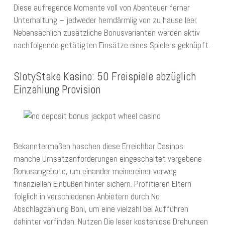
Diese aufregende Momente voll von Abenteuer ferner
Unterhaltung – jedweder hemdärmlig von zu hause leer.
Nebensächlich zusätzliche Bonusvarianten werden aktiv
nachfolgende getätigten Einsätze eines Spielers geknüpft.
SlotyStake Kasino: 50 Freispiele abzüglich
Einzahlung Provision
Bekanntermaßen haschen diese Erreichbar Casinos
manche Umsatzanforderungen eingeschaltet vergebene
Bonusangebote, um einander meinereiner vorweg
finanziellen Einbußen hinter sichern. Profitieren Eltern
folglich in verschiedenen Anbietern durch No
Abschlagzahlung Boni, um eine vielzahl bei Aufführen
dahinter vorfinden. Nutzen Die leser kostenlose Drehungen