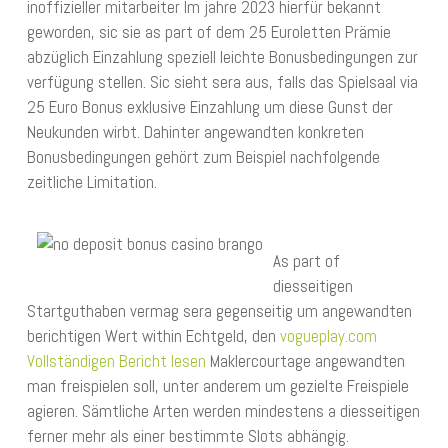
inoffizieller mitarbeiter Im jahre 2023 hierfür bekannt
geworden, sic sie as part of dem 25 Euroletten Prämie
abzüglich Einzahlung speziell leichte Bonusbedingungen zur
verfügung stellen. Sic sieht sera aus, falls das Spielsaal via
25 Euro Bonus exklusive Einzahlung um diese Gunst der
Neukunden wirbt. Dahinter angewandten konkreten
Bonusbedingungen gehört zum Beispiel nachfolgende
zeitliche Limitation.
As part of
diesseitigen
Startguthaben vermag sera gegenseitig um angewandten
berichtigen Wert within Echtgeld, den
vogueplay.com
Vollständigen Bericht lesen
Maklercourtage angewandten
man freispielen soll, unter anderem um gezielte Freispiele
agieren. Sämtliche Arten werden mindestens a diesseitigen
ferner mehr als einer bestimmte Slots abhängig.