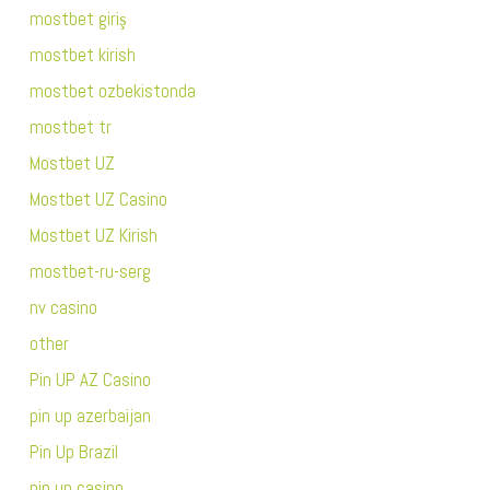
mostbet giriş
mostbet kirish
mostbet ozbekistonda
mostbet tr
Mostbet UZ
Mostbet UZ Casino
Mostbet UZ Kirish
mostbet-ru-serg
nv casino
other
Pin UP AZ Casino
pin up azerbaijan
Pin Up Brazil
pin up casino