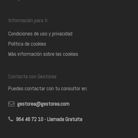
Información para ti
Condiciones de uso y privacidad
Política de cookies
Más información sobre las cookies
Contacta con Gestorea
Puedes contactar con tu consultor en:
gestorea@gestorea.com
964 46 72 10 - Llamada Gratuita