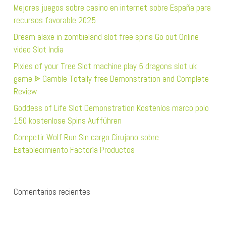
Mejores juegos sobre casino en internet sobre España para
recursos favorable 2025
Dream alaxe in zombieland slot free spins Go out Online
video Slot India
Pixies of your Tree Slot machine play 5 dragons slot uk
game ᗎ Gamble Totally free Demonstration and Complete
Review
Goddess of Life Slot Demonstration Kostenlos marco polo
150 kostenlose Spins Aufführen
Competir Wolf Run Sin cargo Cirujano sobre
Establecimiento Factoría Productos
Comentarios recientes