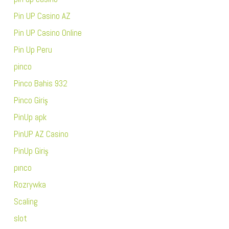
Pin UP Casino AZ
Pin UP Casino Online
Pin Up Peru
pinco
Pinco Bahis 932
Pinco Giriş
PinUp apk
PinUP AZ Casino
PinUp Giriş
pınco
Rozrywka
Scaling
slot