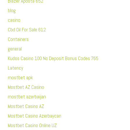
Blazer Aposta 652
blog
casino
Cbd Oil For Sale 612
Containers
general
Kudos Casino 100 No Deposit Bonus Codes 765
Latency
mostbet apk
Mostbet AZ Casino
mostbet azerbaijan
Mostbet Casino AZ
Mostbet Casino Azerbaycan
Mostbet Casino Online UZ