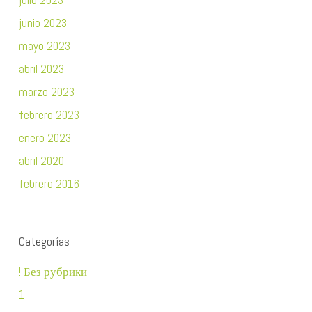
julio 2023
junio 2023
mayo 2023
abril 2023
marzo 2023
febrero 2023
enero 2023
abril 2020
febrero 2016
Categorías
! Без рубрики
1