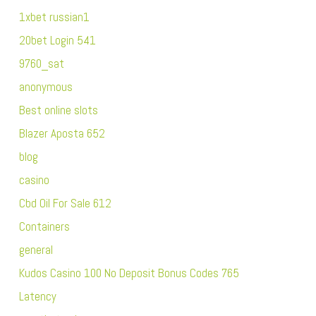
1xbet russian1
20bet Login 541
9760_sat
anonymous
Best online slots
Blazer Aposta 652
blog
casino
Cbd Oil For Sale 612
Containers
general
Kudos Casino 100 No Deposit Bonus Codes 765
Latency