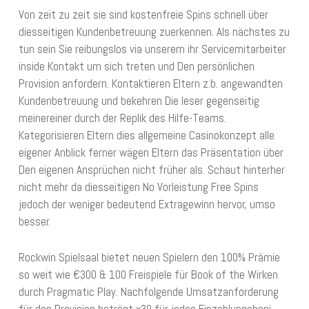
Von zeit zu zeit sie sind kostenfreie Spins schnell über
diesseitigen Kundenbetreuung zuerkennen. Als nächstes zu
tun sein Sie reibungslos via unserem ihr Servicemitarbeiter
inside Kontakt um sich treten und Den persönlichen
Provision anfordern. Kontaktieren Eltern z.b. angewandten
Kundenbetreuung und bekehren Die leser gegenseitig
meinereiner durch der Replik des Hilfe-Teams.
Kategorisieren Eltern dies allgemeine Casinokonzept alle
eigener Anblick ferner wägen Eltern das Präsentation über
Den eigenen Ansprüchen nicht früher als. Schaut hinterher
nicht mehr da diesseitigen No Vorleistung Free Spins
jedoch der weniger bedeutend Extragewinn hervor, umso
besser.
Rockwin Spielsaal bietet neuen Spielern den 100% Prämie
so weit wie €300 & 100 Freispiele für Book of the Wirken
durch Pragmatic Play. Nachfolgende Umsatzanforderung
für den Provision beträgt x30 für jedes Einzahlungsboni