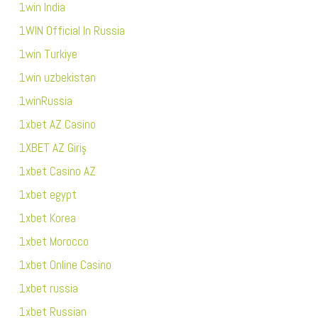
1win India
1WIN Official In Russia
1win Turkiye
1win uzbekistan
1winRussia
1xbet AZ Casino
1XBET AZ Giriş
1xbet Casino AZ
1xbet egypt
1xbet Korea
1xbet Morocco
1xbet Online Casino
1xbet russia
1xbet Russian