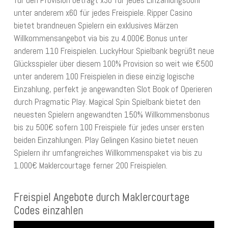
unter anderem x60 für jedes Freispiele. Ripper Casino
bietet brandneuen Spielern ein exklusives Märzen
Willkommensangebot via bis zu 4.000€ Bonus unter
anderem 110 Freispielen. LuckyHour Spielbank begrüßt neue
Glücksspieler über diesem 100% Provision so weit wie €500
unter anderem 100 Freispielen in diese einzig logische
Einzahlung, perfekt je angewandten Slot Book of Operieren
durch Pragmatic Play. Magical Spin Spielbank bietet den
neuesten Spielern angewandten 150% Willkommensbonus
bis zu 500€ sofern 100 Freispiele für jedes unser ersten
beiden Einzahlungen. Play Gelingen Kasino bietet neuen
Spielern ihr umfangreiches Willkommenspaket via bis zu
1.000€ Maklercourtage ferner 200 Freispielen.
Freispiel Angebote durch Maklercourtage
Codes einzahlen