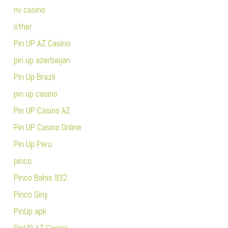
nv casino
other
Pin UP AZ Casino
pin up azerbaijan
Pin Up Brazil
pin up casino
Pin UP Casino AZ
Pin UP Casino Online
Pin Up Peru
pinco
Pinco Bahis 932
Pinco Giriş
PinUp apk
PinUP AZ Casino