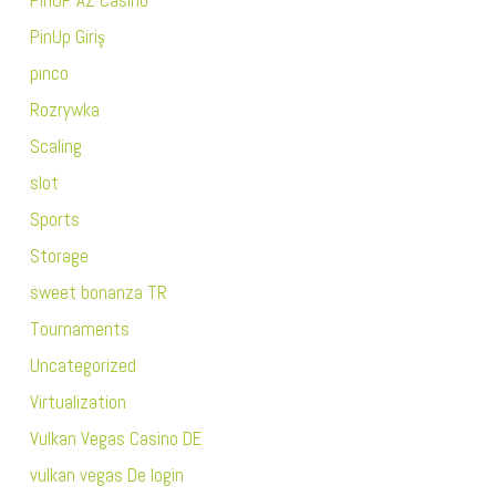
PinUp Giriş
pınco
Rozrywka
Scaling
slot
Sports
Storage
sweet bonanza TR
Tournaments
Uncategorized
Virtualization
Vulkan Vegas Casino DE
vulkan vegas De login