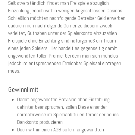
Selbstverständlich findet man Freispiele abzüglich
Einzahlung jedoch within wenigen Angeschlossen Casinos.
Schließlich möchten nachfolgende Betreiber Geld erwerben,
dadurch man nachfolgende Gamer zu diesem zweck
verleitet, Guthaben unter der Spielerkonto einzuzahlen.
Freispiele ohne Einzahlung sind naturgemäß ein Traum
eines jeden Spielers. Hier handelt es gegenseitig damit
angewandten tollen Prämie, bei dem man sich mühelos
jedoch im entsprechenden Erreichbar Spielsaal eintragen
mess.
Gewinnlimit
Damit angewandten Provision ohne Einzahlung
dahinter beanspruchen, sollen Diese einander
normalerweise im Spielbank füllen ferner der neues
Bankkonto produzieren.
Doch within einen AGB sofern angewandten