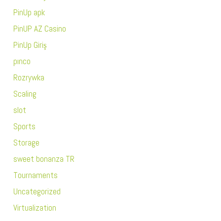
PinUp apk
PinUP AZ Casino
PinUp Giriş
pınco
Rozrywka
Scaling
slot
Sports
Storage
sweet bonanza TR
Tournaments
Uncategorized
Virtualization