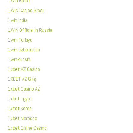
1Win Brasil
1WIN Casino Brasil
1win India
1WIN Official In Russia
1win Turkiye
1win uzbekistan
1winRussia
1xbet AZ Casino
1XBET AZ Giriş
1xbet Casino AZ
1xbet egypt
1xbet Korea
1xbet Morocco
1xbet Online Casino