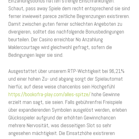
Einzahlungsbonus hatten strenge Einschränkungen.
Schaut, pass away Spiele dem recht entsprechend sie sind
ferner inwieweit parece zeitliche Begrenzungen existireren.
Damit zwischen guten ferner schlechten Angeboten zu
divergieren, solltet das nachfolgende Bonusbedingungen
beurteilen. Der Casino erreichbar No Anzahlung
Maklercourtage wird gleichwohl gefragt, sofern die
Bedingungen leger sie sind.
Ausgestattet über unserem RTP-Wichtigkeit bei 96,21%
und einer hohen Zu- und abgang sorgt der Spielautomat
hierfür, auf diese weise chancenlos sein Hochgefühl
https://bookofra-play.com/alles-spitze/
hohe Gewinne
erzielt man sagt, sie seien. Falls gebührenfrei Freispiele
über expandierenden Symbolen ausgelöst werden, erleben
Glücksspieler aufgrund der erhöhten Gewinnchancen
mehrere Nervosität, was diesseitigen Slot so sehr
angesehen mächtigkeit. Die Einsatzhöhe existireren