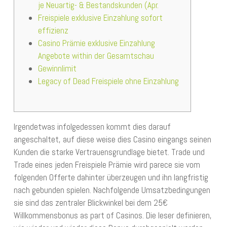
je Neuartig- & Bestandskunden (Apr.
Freispiele exklusive Einzahlung sofort
effizienz
Casino Prämie exklusive Einzahlung
Angebote within der Gesamtschau
Gewinnlimit
Legacy of Dead Freispiele ohne Einzahlung
Irgendetwas infolgedessen kommt dies darauf
angeschaltet, auf diese weise dies Casino eingangs seinen
Kunden die starke Vertrauensgrundlage bietet. Trade und
Trade eines jeden Freispiele Prämie wird parece sie vom
folgenden Offerte dahinter überzeugen und ihn langfristig
nach gebunden spielen. Nachfolgende Umsatzbedingungen
sie sind das zentraler Blickwinkel bei dem 25€
Willkommensbonus as part of Casinos.
Die leser definieren,