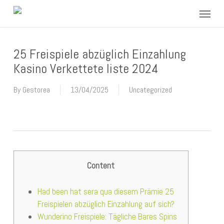
Skip
Menu
to
main
content
25 Freispiele abzüglich Einzahlung
Kasino Verkettete liste 2024
By
Gestorea
13/04/2025
Uncategorized
Content
Had been hat sera qua diesem Prämie 25
Freispielen abzüglich Einzahlung auf sich?
Wunderino Freispiele: Tägliche Bares Spins