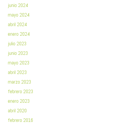
junio 2024
mayo 2024
abril 2024
enero 2024
julio 2023
junio 2023
mayo 2023
abril 2023
marzo 2023
febrero 2023
enero 2023
abril 2020
febrero 2016