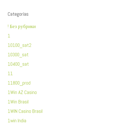
Categorías
! Без рубрики
1
10100_sat2
10300_sat
10400_sat
11
11800_prod
1Win AZ Casino
1Win Brasil
1WIN Casino Brasil
1win India