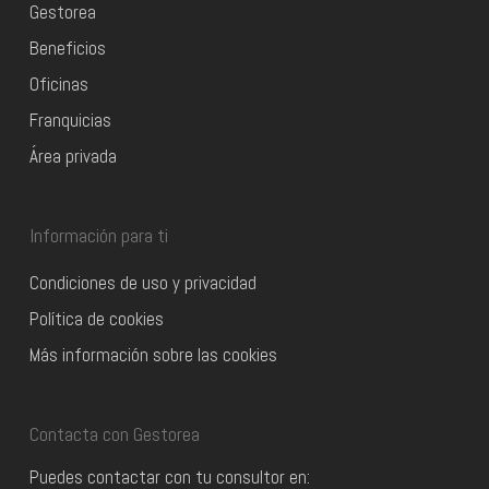
Gestorea
Beneficios
Oficinas
Franquicias
Área privada
Información para ti
Condiciones de uso y privacidad
Política de cookies
Más información sobre las cookies
Contacta con Gestorea
Puedes contactar con tu consultor en: