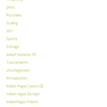
pınco
Rozrywka
Scaling
slot
Sports
Storage
sweet bonanza TR
Tournaments
Uncategorized
Virtualization
Vulkan Vegas Casino DE
vulkan vegas De login
VulkanVegas Poland