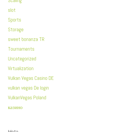
Scaling
slot
Sports
Storage
sweet bonanza TR
Tournaments
Uncategorized
Virtualization
Vulkan Vegas Casino DE
vulkan vegas De login
VulkanVegas Poland
казино
Meta