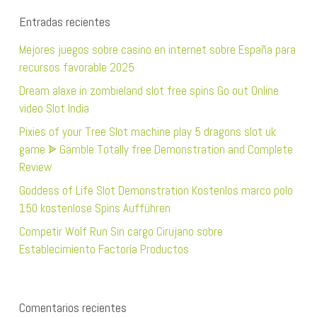
Entradas recientes
Mejores juegos sobre casino en internet sobre España para
recursos favorable 2025
Dream alaxe in zombieland slot free spins Go out Online
video Slot India
Pixies of your Tree Slot machine play 5 dragons slot uk
game ᗎ Gamble Totally free Demonstration and Complete
Review
Goddess of Life Slot Demonstration Kostenlos marco polo
150 kostenlose Spins Aufführen
Competir Wolf Run Sin cargo Cirujano sobre
Establecimiento Factoría Productos
Comentarios recientes