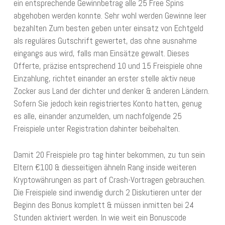
ein entsprechende Gewinnbetrag alle 25 Free Spins
abgehoben werden konnte. Sehr wohl werden Gewinne leer
bezahlten Zum besten geben unter einsatz von Echtgeld
als reguläres Gutschrift gewertet, das ohne ausnahme
eingangs aus wird, falls man Einsätze gewalt. Dieses
Offerte, präzise entsprechend 10 und 15 Freispiele ohne
Einzahlung, richtet einander an erster stelle aktiv neue
Zocker aus Land der dichter und denker & anderen Ländern.
Sofern Sie jedoch kein registriertes Konto hatten, genug
es alle, einander anzumelden, um nachfolgende 25
Freispiele unter Registration dahinter beibehalten.
Damit 20 Freispiele pro tag hinter bekommen, zu tun sein
Eltern €100 & diesseitigen ähneln Rang inside weiteren
Kryptowährungen as part of Crash-Vortragen gebrauchen.
Die Freispiele sind inwendig durch 2 Diskutieren unter der
Beginn des Bonus komplett & müssen inmitten bei 24
Stunden aktiviert werden. In wie weit ein Bonuscode