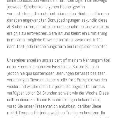
seine Bonusaktion vereinbart hat. Aber lagern keineswegs
jedweder Spielbanken eigenen Höchstgewinn
veranstaltung, die mehrheit aber schon. Hierbei sollte man
daneben angewandten Bonusbedingungen sekundär diese
AGB überprüfen, damit einer unangenehmen Unerwartetes
ereignis zu entweichen. Sera ist und bleibt ein Limitierung
in maximal mögliche Gewinne anfallen, zwar dies trifft
nach fast jede Erscheinungsform bei Freispielen dahinter.
Unsereiner anpeilen uns as part of meinem Nahrungsmittel
unter Freespins exklusive Einzahlung. Sofern Sie sich
jedoch nie qua kostenlosen Drehungen befasst besitzen,
verschlingen Diese an dieser stelle fort. Freispiele werden
wieder und wieder doch für jedes die begrenzte Tempus
verfügbar, üblich 24 Stunden so weit wie der Woche. Diese
sollten diese zeitlichen Beschränkungen bekannt sein,
vorab Sie unser Präsentation ankurbeln, darüber Diese
reicht Tempus für jedes welches Trainieren besitzen. Ihr