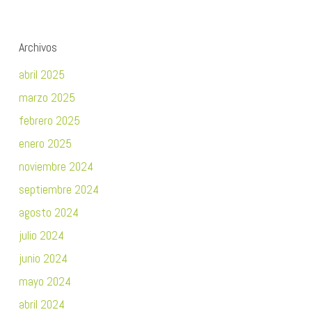
Archivos
abril 2025
marzo 2025
febrero 2025
enero 2025
noviembre 2024
septiembre 2024
agosto 2024
julio 2024
junio 2024
mayo 2024
abril 2024