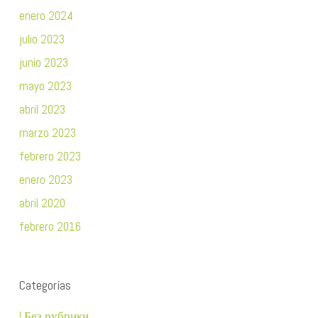
enero 2024
julio 2023
junio 2023
mayo 2023
abril 2023
marzo 2023
febrero 2023
enero 2023
abril 2020
febrero 2016
Categorías
! Без рубрики