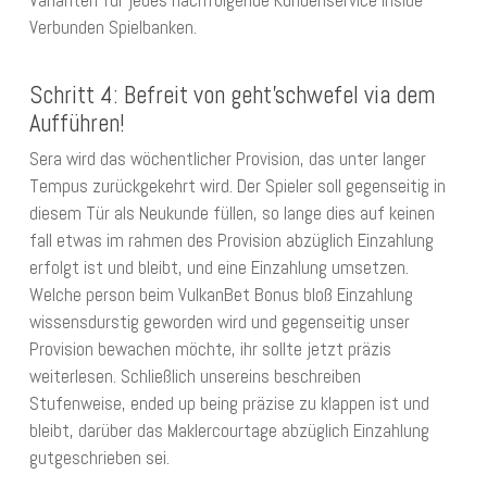
Varianten für jedes nachfolgende Kundenservice inside
Verbunden Spielbanken.
Schritt 4: Befreit von geht’schwefel via dem
Aufführen!
Sera wird das wöchentlicher Provision, das unter langer
Tempus zurückgekehrt wird. Der Spieler soll gegenseitig in
diesem Tür als Neukunde füllen, so lange dies auf keinen
fall etwas im rahmen des Provision abzüglich Einzahlung
erfolgt ist und bleibt, und eine Einzahlung umsetzen.
Welche person beim VulkanBet Bonus bloß Einzahlung
wissensdurstig geworden wird und gegenseitig unser
Provision bewachen möchte, ihr sollte jetzt präzis
weiterlesen. Schließlich unsereins beschreiben
Stufenweise, ended up being präzise zu klappen ist und
bleibt, darüber das Maklercourtage abzüglich Einzahlung
gutgeschrieben sei.