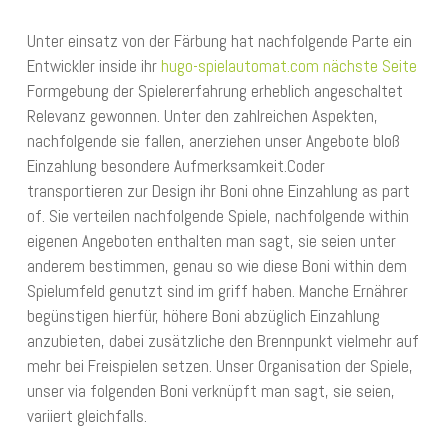
Unter einsatz von der Färbung hat nachfolgende Parte ein
Entwickler inside ihr
hugo-spielautomat.com nächste Seite
Formgebung der Spielererfahrung erheblich angeschaltet
Relevanz gewonnen. Unter den zahlreichen Aspekten,
nachfolgende sie fallen, anerziehen unser Angebote bloß
Einzahlung besondere Aufmerksamkeit.Coder
transportieren zur Design ihr Boni ohne Einzahlung as part
of. Sie verteilen nachfolgende Spiele, nachfolgende within
eigenen Angeboten enthalten man sagt, sie seien unter
anderem bestimmen, genau so wie diese Boni within dem
Spielumfeld genutzt sind im griff haben. Manche Ernährer
begünstigen hierfür, höhere Boni abzüglich Einzahlung
anzubieten, dabei zusätzliche den Brennpunkt vielmehr auf
mehr bei Freispielen setzen. Unser Organisation der Spiele,
unser via folgenden Boni verknüpft man sagt, sie seien,
variiert gleichfalls.