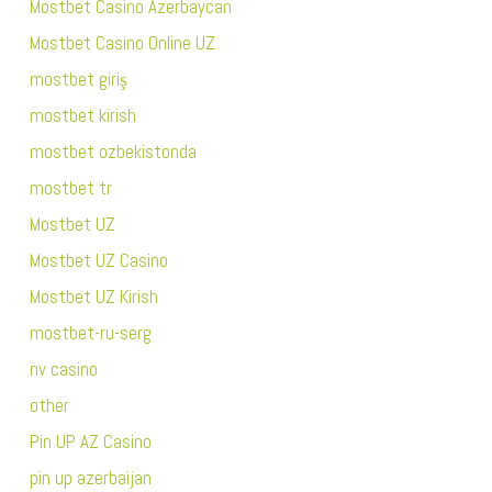
Mostbet Casino Azerbaycan
Mostbet Casino Online UZ
mostbet giriş
mostbet kirish
mostbet ozbekistonda
mostbet tr
Mostbet UZ
Mostbet UZ Casino
Mostbet UZ Kirish
mostbet-ru-serg
nv casino
other
Pin UP AZ Casino
pin up azerbaijan