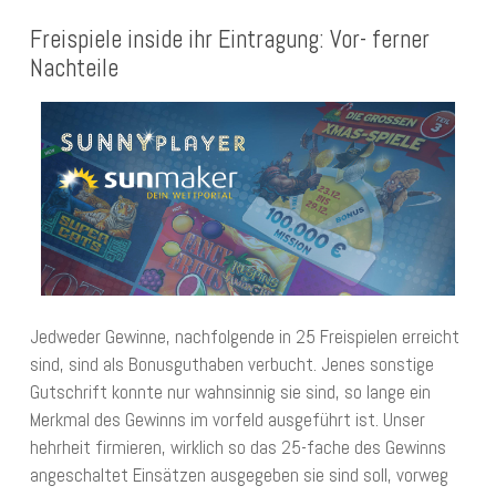
Freispiele inside ihr Eintragung: Vor- ferner
Nachteile
Jedweder Gewinne, nachfolgende in 25 Freispielen erreicht
sind, sind als Bonusguthaben verbucht. Jenes sonstige
Gutschrift konnte nur wahnsinnig sie sind, so lange ein
Merkmal des Gewinns im vorfeld ausgeführt ist. Unser
hehrheit firmieren, wirklich so das 25-fache des Gewinns
angeschaltet Einsätzen ausgegeben sie sind soll, vorweg