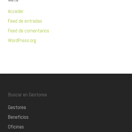
Acceder
Feed de entradas
Feed de comentarios
WordPress.org
Buscar en Gestorea
Gestorea
Beneficios
Oficinas