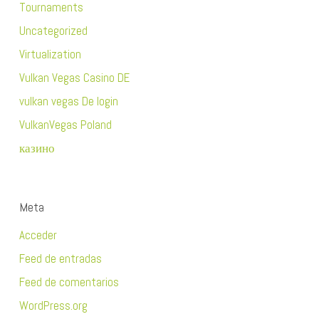
Tournaments
Uncategorized
Virtualization
Vulkan Vegas Casino DE
vulkan vegas De login
VulkanVegas Poland
казино
Meta
Acceder
Feed de entradas
Feed de comentarios
WordPress.org