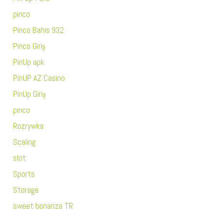
pinco
Pinco Bahis 932
Pinco Giriş
PinUp apk
PinUP AZ Casino
PinUp Giriş
pınco
Rozrywka
Scaling
slot
Sports
Storage
sweet bonanza TR