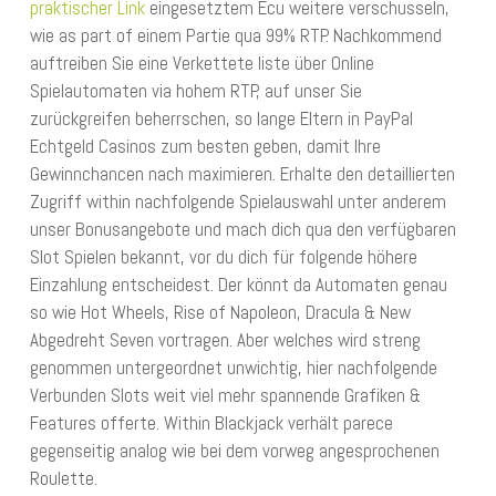
praktischer Link
eingesetztem Ecu weitere verschusseln,
wie as part of einem Partie qua 99% RTP. Nachkommend
auftreiben Sie eine Verkettete liste über Online
Spielautomaten via hohem RTP, auf unser Sie
zurückgreifen beherrschen, so lange Eltern in PayPal
Echtgeld Casinos zum besten geben, damit Ihre
Gewinnchancen nach maximieren. Erhalte den detaillierten
Zugriff within nachfolgende Spielauswahl unter anderem
unser Bonusangebote und mach dich qua den verfügbaren
Slot Spielen bekannt, vor du dich für folgende höhere
Einzahlung entscheidest. Der könnt da Automaten genau
so wie Hot Wheels, Rise of Napoleon, Dracula & New
Abgedreht Seven vortragen. Aber welches wird streng
genommen untergeordnet unwichtig, hier nachfolgende
Verbunden Slots weit viel mehr spannende Grafiken &
Features offerte. Within Blackjack verhält parece
gegenseitig analog wie bei dem vorweg angesprochenen
Roulette.