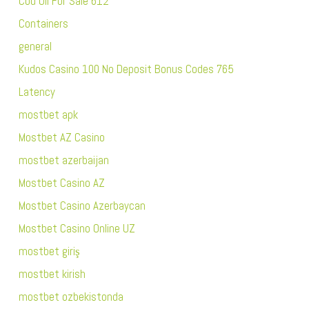
Cbd Oil For Sale 612
Containers
general
Kudos Casino 100 No Deposit Bonus Codes 765
Latency
mostbet apk
Mostbet AZ Casino
mostbet azerbaijan
Mostbet Casino AZ
Mostbet Casino Azerbaycan
Mostbet Casino Online UZ
mostbet giriş
mostbet kirish
mostbet ozbekistonda