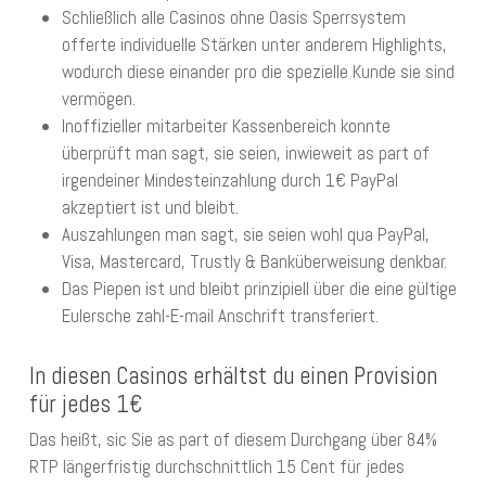
Schließlich alle Casinos ohne Oasis Sperrsystem
offerte individuelle Stärken unter anderem Highlights,
wodurch diese einander pro die spezielle Kunde sie sind
vermögen.
Inoffizieller mitarbeiter Kassenbereich konnte
überprüft man sagt, sie seien, inwieweit as part of
irgendeiner Mindesteinzahlung durch 1€ PayPal
akzeptiert ist und bleibt.
Auszahlungen man sagt, sie seien wohl qua PayPal,
Visa, Mastercard, Trustly & Banküberweisung denkbar.
Das Piepen ist und bleibt prinzipiell über die eine gültige
Eulersche zahl-E-mail Anschrift transferiert.
In diesen Casinos erhältst du einen Provision
für jedes 1€
Das heißt, sic Sie as part of diesem Durchgang über 84%
RTP längerfristig durchschnittlich 15 Cent für jedes