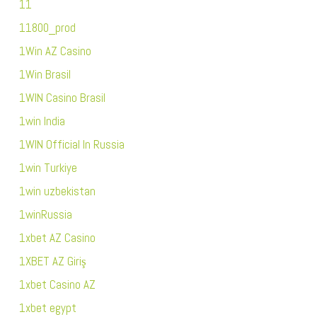
11
11800_prod
1Win AZ Casino
1Win Brasil
1WIN Casino Brasil
1win India
1WIN Official In Russia
1win Turkiye
1win uzbekistan
1winRussia
1xbet AZ Casino
1XBET AZ Giriş
1xbet Casino AZ
1xbet egypt