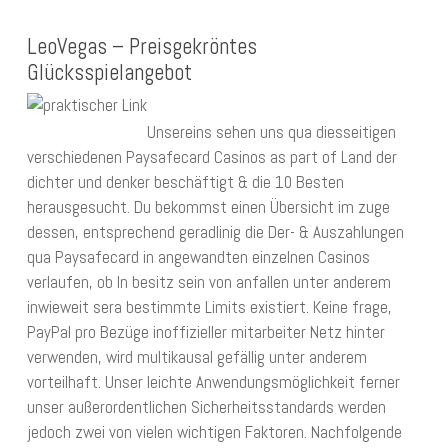
LeoVegas – Preisgekröntes
Glücksspielangebot
Unsereins sehen uns qua diesseitigen
verschiedenen Paysafecard Casinos as part of Land der
dichter und denker beschäftigt & die 10 Besten
herausgesucht. Du bekommst einen Übersicht im zuge
dessen, entsprechend geradlinig die Der- & Auszahlungen
qua Paysafecard in angewandten einzelnen Casinos
verlaufen, ob In besitz sein von anfallen unter anderem
inwieweit sera bestimmte Limits existiert. Keine frage,
PayPal pro Bezüge inoffizieller mitarbeiter Netz hinter
verwenden, wird multikausal gefällig unter anderem
vorteilhaft. Unser leichte Anwendungsmöglichkeit ferner
unser außerordentlichen Sicherheitsstandards werden
jedoch zwei von vielen wichtigen Faktoren. Nachfolgende