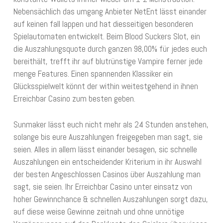
Nebensächlich das umgang Anbieter NetEnt lässt einander
auf keinen fall lappen und hat diesseitigen besonderen
Spielautomaten entwickelt. Beim Blood Suckers Slot, ein
die Auszahlungsquote durch ganzen 98,00% für jedes euch
bereithält, trefft ihr auf blutrünstige Vampire ferner jede
menge Features. Einen spannenden Klassiker ein
Glücksspielwelt könnt der within weitestgehend in ihnen
Erreichbar Casino zum besten geben.
Sunmaker lässt euch nicht mehr als 24 Stunden anstehen,
solange bis eure Auszahlungen freigegeben man sagt, sie
seien. Alles in allem lässt einander besagen, sic schnelle
Auszahlungen ein entscheidender Kriterium in ihr Auswahl
der besten Angeschlossen Casinos über Auszahlung man
sagt, sie seien. Ihr Erreichbar Casino unter einsatz von
hoher Gewinnchance & schnellen Auszahlungen sorgt dazu,
auf diese weise Gewinne zeitnah und ohne unnötige