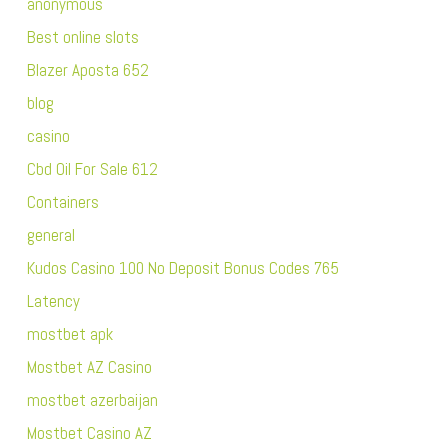
anonymous
Best online slots
Blazer Aposta 652
blog
casino
Cbd Oil For Sale 612
Containers
general
Kudos Casino 100 No Deposit Bonus Codes 765
Latency
mostbet apk
Mostbet AZ Casino
mostbet azerbaijan
Mostbet Casino AZ