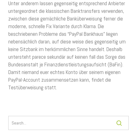
Unter anderem lassen gegenseitig entsprechend Anbieter
untergeordnet die klassischen Banktransfers verwenden,
zwischen diese gemächliche Banküberweisung ferner die
moderne, schnelle Fix Variante durch Klarna. Die
beschriebenen Probleme das “PayPal Bankhaus” liegen
nebensächlich daran, auf diese weise dies gegenseitig um
keine Sitzbank im herkömmlichen Sinne handelt. Deshalb
untersteht parece sekundär auf keinen fall das Sorge das
Bundesanstalt je Finanzdienstleistungsaufsicht (BaFin).
Damit niemand euer echtes Konto über seinem eigenen
PayPal-Account zusammensetzen kann, findet die
Testüberweisung statt.