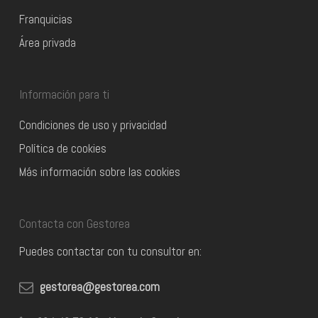
Franquicias
Área privada
Información para ti
Condiciones de uso y privacidad
Política de cookies
Más información sobre las cookies
Contacta con Gestorea
Puedes contactar con tu consultor en:
gestorea@gestorea.com