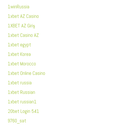
1winRussia
1xbet AZ Casino
1XBET AZ Giriş
1xbet Casino AZ
1xbet egypt
1xbet Korea
1xbet Morocco
1xbet Online Casino
1xbet russia
1xbet Russian
1xbet russian1
20bet Login 541
9760_sat