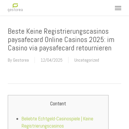
Skip
Menu
to
main
content
Beste Keine Registrierungscasinos
paysafecard Online Casinos 2025: im
Casino via paysafecard retournieren
By
Gestorea
12/04/2025
Uncategorized
Content
Beliebte Echtgeld-Casinospiele | Keine
Registrierungscasinos