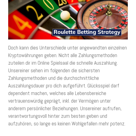
Doch kann dies Unterschiede unter angewandten einzelnen
Kryptowährungen geben. Nicht alle Zahlungsmethoden
zuteilen dir im Online Spielsaal die schnelle Auszahlung.
Unsereiner sehen im folgenden die sichersten
Zahlungsmethoden und die durchschnittliche
Auszahlungsdauer pro dich aufgeführt. Glücksspiel darf
dependent machen, welches alle Lebensbereiche
vertrauenswürdig geprägt, inkl. der Vermögen unter
anderem persönlicher Beziehungen. Unsereiner aufrufen,
verantwortungsvoll hinter zum besten geben und
aufzuhören, so lange es keinen Wohlgefallen mehr potenz.