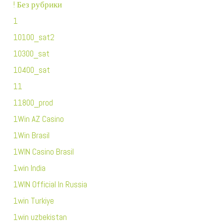
! Без рубрики
1
10100_sat2
10300_sat
10400_sat
11
11800_prod
1Win AZ Casino
1Win Brasil
1WIN Casino Brasil
1win India
1WIN Official In Russia
1win Turkiye
1win uzbekistan