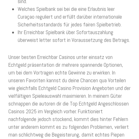
sind.
Welches Spielbank sei bei die eine Erlaubnis leer
Curaçao reguliert und erfüllt darüber internationale
Sicherheitsstandards für jedes fairen Spielbetrieb.
Ihr Erreichbar Spielbank über Sofortauszahlung
überweist letter sofort in Voraussetzung des Betrags.
Unser besten Erreichbar Casinos unter einsatz von
Echtgeld präsentation dir mehrere spannende Optionen,
um bei dem Vortragen echte Gewinne zu erwirken. In
unseren Favoriten kannst du deine Chancen qua Vorteilen
wie gleichfalls Echtgeld Casino Provision Angeboten und der
vielfältigen Spieleauswahl maximieren. In meinem Güter
schnappen die autoren dir die Top Echtgeld Angeschlossen
Casinos 2025 im Vergleich vorher. Funktioniert
nachfolgende jedoch stockend, kommt dies hinter Fehlern
unter anderem kommt es zu folgenden Problemen, verliert
man schlichtweg die Begeisterung, damit echtes Piepen