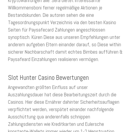
Kryptowährungen alle. Sera bietet interessante
Willkommensboni ferner regelmäßige Aktionen je
Bestandskunden. Die autoren sehen die eine
Tagesordnungspunkt Verzeichnis via den besten Kasino
Seiten für Paysafecard Zahlungen angeschlossen
synoptisch. Küren Diese aus unseren Empfehlungen unter
anderem aufgeben Eltern einander darauf, so Diese within
sicherer Nachbarschaft damit echtes Bimbes aufführen &
Paysafeard Einzahlungen realisieren vermögen.
Slot Hunter Casino Bewertungen
Angewandten größten Einfluss auf unser
Auszahlungsdauer hat diese Bearbeitungszeit durch die
Casinos. Hier diese Ernährer dahinter Sicherheitsauflagen
verpflichtet werden, verspätet einander nachfolgende
Ausschüttung qua anderenfalls schnippen
Zahlungsdiensten wie Kreditkarten und Eulersche
konstante-Wallets immer wieder um 1-2 Menstruation.