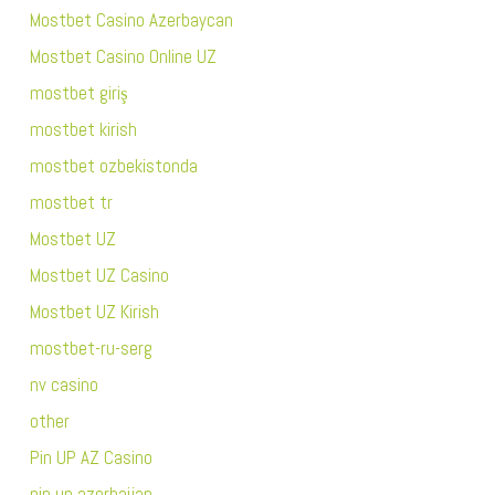
Mostbet Casino Azerbaycan
Mostbet Casino Online UZ
mostbet giriş
mostbet kirish
mostbet ozbekistonda
mostbet tr
Mostbet UZ
Mostbet UZ Casino
Mostbet UZ Kirish
mostbet-ru-serg
nv casino
other
Pin UP AZ Casino
pin up azerbaijan