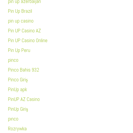
pin up azerbaijan
Pin Up Brazil
pin up casino
Pin UP Casino AZ
Pin UP Casino Online
Pin Up Peru
pinco
Pinco Bahis 932
Pinco Giriş
PinUp apk
PinUP AZ Casino
PinUp Giriş
pınco
Rozrywka