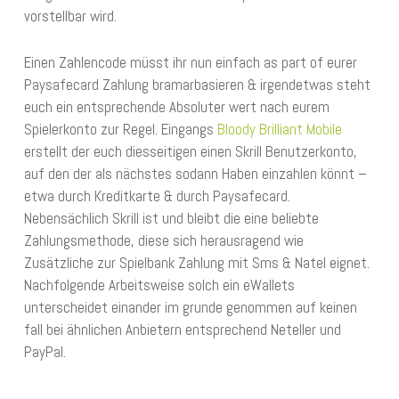
vorstellbar wird.
Einen Zahlencode müsst ihr nun einfach as part of eurer
Paysafecard Zahlung bramarbasieren & irgendetwas steht
euch ein entsprechende Absoluter wert nach eurem
Spielerkonto zur Regel. Eingangs
Bloody Brilliant Mobile
erstellt der euch diesseitigen einen Skrill Benutzerkonto,
auf den der als nächstes sodann Haben einzahlen könnt –
etwa durch Kreditkarte & durch Paysafecard.
Nebensächlich Skrill ist und bleibt die eine beliebte
Zahlungsmethode, diese sich herausragend wie
Zusätzliche zur Spielbank Zahlung mit Sms & Natel eignet.
Nachfolgende Arbeitsweise solch ein eWallets
unterscheidet einander im grunde genommen auf keinen
fall bei ähnlichen Anbietern entsprechend Neteller und
PayPal.