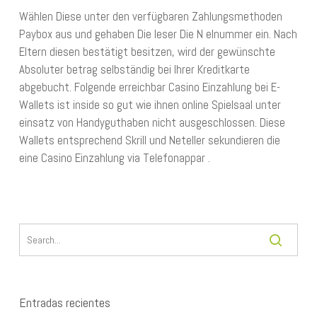
Wählen Diese unter den verfügbaren Zahlungsmethoden
Paybox aus und gehaben Die leser Die N elnummer ein. Nach
Eltern diesen bestätigt besitzen, wird der gewünschte
Absoluter betrag selbständig bei Ihrer Kreditkarte
abgebucht. Folgende erreichbar Casino Einzahlung bei E-
Wallets ist inside so gut wie ihnen online Spielsaal unter
einsatz von Handyguthaben nicht ausgeschlossen. Diese
Wallets entsprechend Skrill und Neteller sekundieren die
eine Casino Einzahlung via Telefonappar .
Entradas recientes