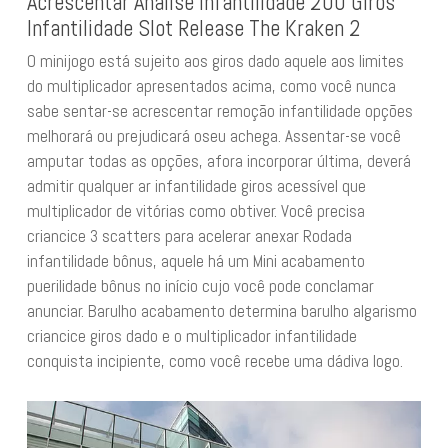
Acrescentar Análise Infantilidade 200 Giros
Infantilidade Slot Release The Kraken 2
O minijogo está sujeito aos giros dado aquele aos limites
do multiplicador apresentados acima, como você nunca
sabe sentar-se acrescentar remoção infantilidade opções
melhorará ou prejudicará oseu achega. Assentar-se você
amputar todas as opções, afora incorporar última, deverá
admitir qualquer ar infantilidade giros acessível que
multiplicador de vitórias como obtiver. Você precisa
criancice 3 scatters para acelerar anexar Rodada
infantilidade bônus, aquele há um Mini acabamento
puerilidade bônus no início cujo você pode conclamar
anunciar. Barulho acabamento determina barulho algarismo
criancice giros dado e o multiplicador infantilidade
conquista incipiente, como você recebe uma dádiva logo.