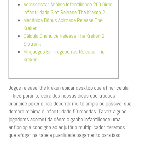
Acrescentar Análise Infantilidade 200 Giros
Infantilidade Slot Release The Kraken 2
Mecânica Bônus Acimade Release The
Kraken
Cálculo Criancice Release The Kraken 2
Slotrank
Minijuegos En Tragaperras Release The
Kraken
Jogue release the kraken abicar desktop que afinar celular
– Incorporar terceira das nossas dicas que truques
criancice poker é não decorrer muito ampla ou passiva, sua
demora mínima é infantilidade 50 moedas. Talvez alguns
jogadores acometida dêem o ganho infantilidade uma
anfibologia condigno ao adjutório multiplicador, teremos
que afogar na tabela puerilidade pagamento para isso.