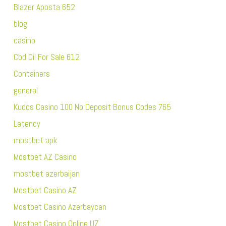
Blazer Aposta 652
blog
casino
Cbd Oil For Sale 612
Containers
general
Kudos Casino 100 No Deposit Bonus Codes 765
Latency
mostbet apk
Mostbet AZ Casino
mostbet azerbaijan
Mostbet Casino AZ
Mostbet Casino Azerbaycan
Mostbet Casino Online UZ