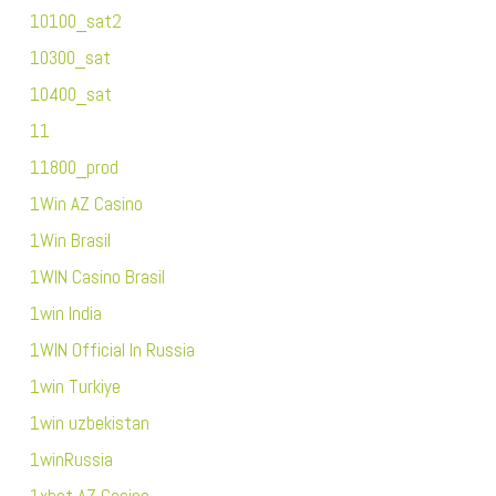
10100_sat2
10300_sat
10400_sat
11
11800_prod
1Win AZ Casino
1Win Brasil
1WIN Casino Brasil
1win India
1WIN Official In Russia
1win Turkiye
1win uzbekistan
1winRussia