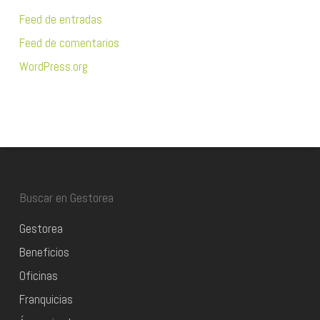
Feed de entradas
Feed de comentarios
WordPress.org
Buscar en Gestorea
Gestorea
Beneficios
Oficinas
Franquicias