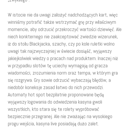
W istocie nie da uwagi założyć nadchodzących kart, więc
winniśmy potrafić także wstrzymać grę przy właściwym
momencie, aby odrzucić przekroczyć wartości dziewięć. Ale
niech konkternego nie zaakceptować zwiedzie wizerunek,
iż do stołu Blackjacka, szachy, czy po kole ruletki wolno
uwagi tak najzwyczajniej w świecie dosiąść, wyjąwszy
jakiejkolwiek wiedzy o pracach nad produktem. Inaczej niż
w przypadku slotów tę uciechy wymagają od gracza
wiadomości, zrozumienia norm oraz tempa, w którym gra
się rozgrywa. Gry sowie odrzucić wybaczają błędów, a
niedobór koneksje zasad łatwo do nich przewodzi.
Automaty hot spot bezpłatnie proponowane będą
wyjąwszy logowania do odwiedzenia kasyna gwoli
wszystkich, kto stara się te rolety wypróbować
bezpiecznie przegranej. Ale nie zważając na wysokiego
progu wejścia, kasyna live posiadają dużo zalet.