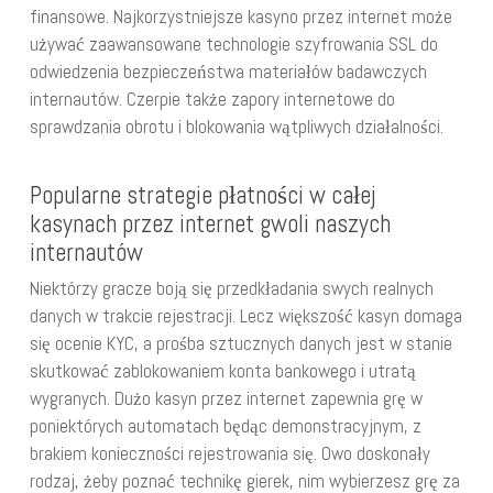
finansowe. Najkorzystniejsze kasyno przez internet może
używać zaawansowane technologie szyfrowania SSL do
odwiedzenia bezpieczeństwa materiałów badawczych
internautów. Czerpie także zapory internetowe do
sprawdzania obrotu i blokowania wątpliwych działalności.
Popularne strategie płatności w całej
kasynach przez internet gwoli naszych
internautów
Niektórzy gracze boją się przedkładania swych realnych
danych w trakcie rejestracji. Lecz większość kasyn domaga
się ocenie KYC, a prośba sztucznych danych jest w stanie
skutkować zablokowaniem konta bankowego i utratą
wygranych. Dużo kasyn przez internet zapewnia grę w
poniektórych automatach będąc demonstracyjnym, z
brakiem konieczności rejestrowania się. Owo doskonały
rodzaj, żeby poznać technikę gierek, nim wybierzesz grę za