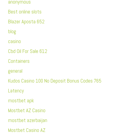
anonymous
Best online slots
Blazer Aposta 652
blog
casino
Cbd Oil For Sale 612
Containers
general
Kudos Casino 100 No Deposit Bonus Codes 765
Latency
mostbet apk
Mostbet AZ Casino
mostbet azerbaijan
Mostbet Casino AZ