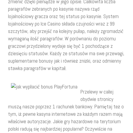
zmienić dzięki pieniądze w jego opisie. Całkowita liczba
paragrafów zebranych po kasynie nazywa rząd
lojalnościowy gracza oraz tej status po kasynie. System
lojalnościowy po Ice Casino składa czujności wraz z 99
szczytów, aby przejść na kolejny pułap, należy zgromadzić
wymaganą ilość paragrafów. W porównaniu do poziomu
graczowi przydzielony wydaje się być 1 pochodzące z
dziesięciu statusów. Każdy ze statusów ma swe przewagi,
suplementarne bonusy jak i również zniżki, oraz odmienny
stawka paragrafów w kapitał.
Przelewy w całej
obydwie stronicy
muszą nasze poprzez 1 rachunek bankowy. Pamiętaj też o
tym, iż pewne kasyna internetowe za każdym razem mają
właściwe autoryzacje. Jakie gry hazardowe na terytorium
polski radują się najbardziej popularne? Oczywiście na