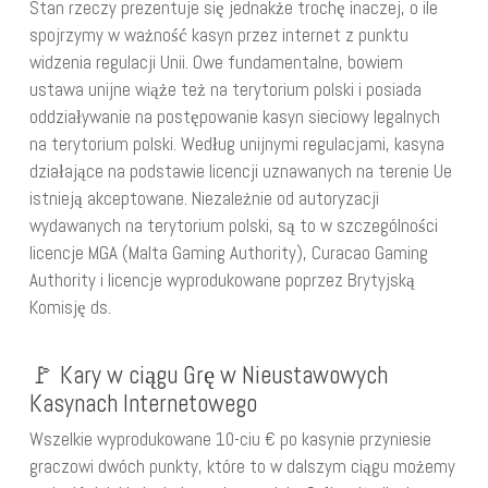
Stan rzeczy prezentuje się jednakże trochę inaczej, o ile
spojrzymy w ważność kasyn przez internet z punktu
widzenia regulacji Unii. Owe fundamentalne, bowiem
ustawa unijne wiąże też na terytorium polski i posiada
oddziaływanie na postępowanie kasyn sieciowy legalnych
na terytorium polski. Według unijnymi regulacjami, kasyna
działające na podstawie licencji uznawanych na terenie Ue
istnieją akceptowane. Niezależnie od autoryzacji
wydawanych na terytorium polski, są to w szczególności
licencje MGA (Malta Gaming Authority), Curacao Gaming
Authority i licencje wyprodukowane poprzez Brytyjską
Komisję ds.
🚩 Kary w ciągu Grę w Nieustawowych
Kasynach Internetowego
Wszelkie wyprodukowane 10-ciu € po kasynie przyniesie
graczowi dwóch punkty, które to w dalszym ciągu możemy