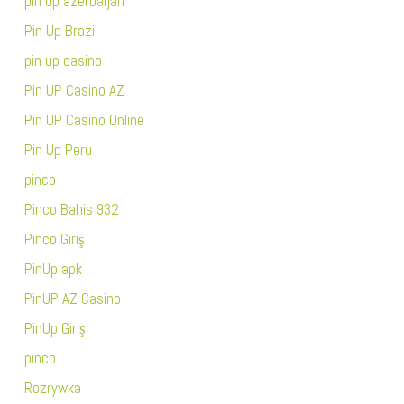
pin up azerbaijan
Pin Up Brazil
pin up casino
Pin UP Casino AZ
Pin UP Casino Online
Pin Up Peru
pinco
Pinco Bahis 932
Pinco Giriş
PinUp apk
PinUP AZ Casino
PinUp Giriş
pınco
Rozrywka