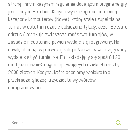
stronę. Innym kasynem regularnie dodającym oryginalne gry
jest kasyno Betchan. Kasyno wyszczególnia odmienną
kategorię komputerów (Nowe), którą stale uzupełnia na
temat w ostatnim czasie dołączone tytuły. Jeżeli Betsafe
odrzucić aranżuje zwłaszcza mnóstwo turniejów, w
zasadzie nieustannie pewien wydaje się rozgrywany. Na
chwilę obecną, w pierwszej kolejności czerwca, rozgrywany
wydaje się być turniej NetEnt składający się spośród 20
rund jak i również nagród opiewających dzięki chociażby
2500 złotych. Kasyna, które oceniamy wielokrotnie
przekraczają liczbę trzydziestu wytwórców
oprogramowania.