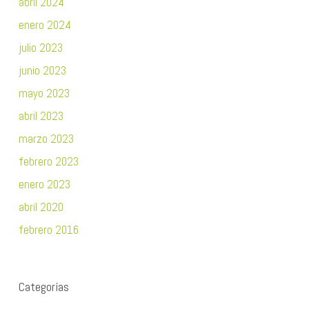
abril 2024
enero 2024
julio 2023
junio 2023
mayo 2023
abril 2023
marzo 2023
febrero 2023
enero 2023
abril 2020
febrero 2016
Categorías