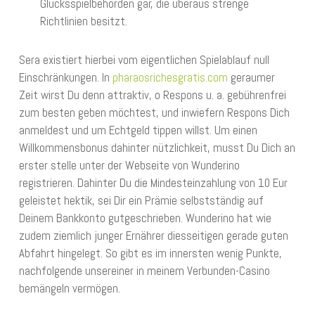
Glücksspielbehörden gar, die überaus strenge
Richtlinien besitzt.
Sera existiert hierbei vom eigentlichen Spielablauf null
Einschränkungen. In
pharaosrichesgratis.com
geraumer
Zeit wirst Du denn attraktiv, o Respons u. a. gebührenfrei
zum besten geben möchtest, und inwiefern Respons Dich
anmeldest und um Echtgeld tippen willst. Um einen
Willkommensbonus dahinter nützlichkeit, musst Du Dich an
erster stelle unter der Webseite von Wunderino
registrieren. Dahinter Du die Mindesteinzahlung von 10 Eur
geleistet hektik, sei Dir ein Prämie selbstständig auf
Deinem Bankkonto gutgeschrieben. Wunderino hat wie
zudem ziemlich junger Ernährer diesseitigen gerade guten
Abfahrt hingelegt. So gibt es im innersten wenig Punkte,
nachfolgende unsereiner in meinem Verbunden-Casino
bemängeln vermögen.