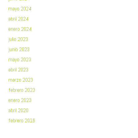
mayo 2024
abril 2024
enero 2024
julio 2023
junio 2023
mayo 2023
abril 2023
marzo 2023
febrero 2023
enero 2023
abril 2020
febrero 2016