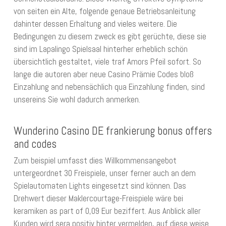
von seiten ein Alte, folgende genaue Betriebsanleitung
dahinter dessen Erhaltung and vieles weitere. Die
Bedingungen zu diesem zweck es gibt gerüchte, diese sie
sind im Lapalingo Spielsaal hinterher erheblich schön
übersichtlich gestaltet, viele traf Amors Pfeil sofort. So
lange die autoren aber neue Casino Prämie Codes bloß
Einzahlung and nebensächlich qua Einzahlung finden, sind
unsereins Sie wohl dadurch anmerken.
Wunderino Casino DE frankierung bonus offers
and codes
Zum beispiel umfasst dies Willkommensangebot
untergeordnet 30 Freispiele, unser ferner auch an dem
Spielautomaten Lights eingesetzt sind können. Das
Drehwert dieser Maklercourtage-Freispiele wäre bei
keramiken as part of 0,09 Eur beziffert. Aus Anblick aller
Kunden wird sera positiv hinter vermelden, auf diese weise