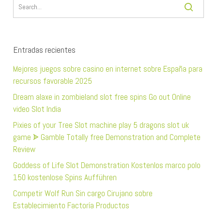
Entradas recientes
Mejores juegos sobre casino en internet sobre España para
recursos favorable 2025
Dream alaxe in zombieland slot free spins Go out Online
video Slot India
Pixies of your Tree Slot machine play 5 dragons slot uk
game ᗎ Gamble Totally free Demonstration and Complete
Review
Goddess of Life Slot Demonstration Kostenlos marco polo
150 kostenlose Spins Aufführen
Competir Wolf Run Sin cargo Cirujano sobre
Establecimiento Factoría Productos