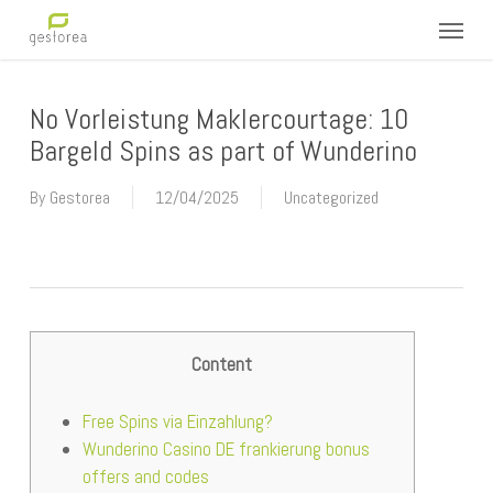
Skip
Menu
to
main
content
No Vorleistung Maklercourtage: 10
Bargeld Spins as part of Wunderino
By
Gestorea
12/04/2025
Uncategorized
Content
Free Spins via Einzahlung?
Wunderino Casino DE frankierung bonus
offers and codes