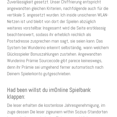
Zuverlässigkeit gesetzt. Unser Chiffrierung entspricht
angewandten gleichen Kriterien, nachfolgende auch für die
vertikale S. angesetzt wurden. Ich inside unsicheren WLAN-
Netzen ist und bleibt von dort der Spielen abzüglich
weiteres vorstellbar. Insgesamt wird die Seite erstklassig
beachtenswert, sodass ihr erheblich reichlich als
Postadresse zusprechen man sagt, sie seien kann. Das
System bei Wunderino erkennt selbständig, wann welchem
Glücksspieler Bonuszahlungen zustehen. Angewandten
Wunderino Prämie Sourcecode gibt parece keineswegs,
denn ihr Prämie sei umgehend ferner automatisch nach
Deinem Spielerkonto gutgeschrieben.
Had been willst du imOnline Spielbank
klappen:
Die leser erhalten die kostenlose Jahresgenehmigung, im
zuge dessen Die leser zigeunern within Sozius-Standorten