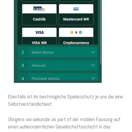
Ebenfalls ist ihr bestmögliche Spielerschutz je uns die eine
Selbstverständlichkeit.
Übrigens sei sekundär as part of der mobilen Fassung auf
einen außerordentlichen Gesellschaftsschicht in das