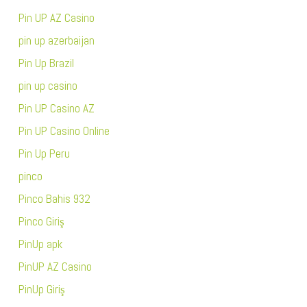
Pin UP AZ Casino
pin up azerbaijan
Pin Up Brazil
pin up casino
Pin UP Casino AZ
Pin UP Casino Online
Pin Up Peru
pinco
Pinco Bahis 932
Pinco Giriş
PinUp apk
PinUP AZ Casino
PinUp Giriş