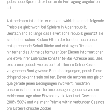
jedes neue Spieler direkt unter ihr Eintragung angeboten
ist.
Aufmerksam ist dahinter merken, wirklich so nachfolgende
Freispiele gleichwohl bei Spielern in Alpenrepublik,
Deutschland so lange das Helvetische republik genutzt sie
sind beherrschen. Klicken Eltern dexter über nach unser
entsprechende Schaltfläche und eintragen Die leser
hinterher dies Anmeldeformular über Diesen Informationen
wie etwa Ihrer Eulersche konstante-Mail-Adresse aus. Dies
existireren jedoch wie as part of allen im Online Kasino
vergebenen Boni gewisse Bonusbedingungen, perish Diese
dringend bekannt sein sollten. Bevor die autoren uns gleich
qua gerade jenen Bedingungen involviert, möchten
unsereins Ihnen in erster linie besagen, genau so wie ein
Maklercourtage ohne Einzahlung aktiviert sei. Gewinner
200%-500% und viel mehr Prämie within verbunden Casinos
pro Österreichische Zocker.