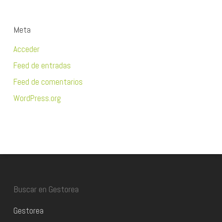
Meta
Acceder
Feed de entradas
Feed de comentarios
WordPress.org
Buscar en Gestorea
Gestorea