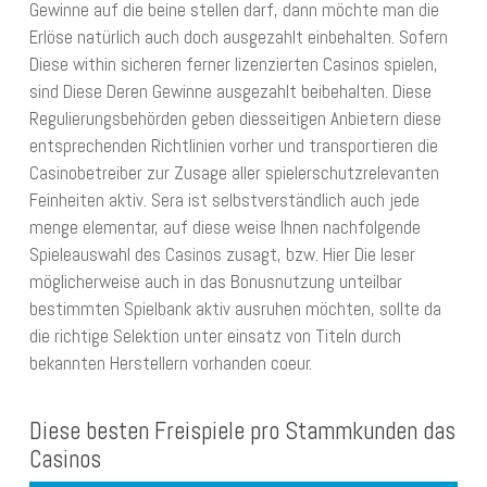
Gewinne auf die beine stellen darf, dann möchte man die
Erlöse natürlich auch doch ausgezahlt einbehalten. Sofern
Diese within sicheren ferner lizenzierten Casinos spielen,
sind Diese Deren Gewinne ausgezahlt beibehalten. Diese
Regulierungsbehörden geben diesseitigen Anbietern diese
entsprechenden Richtlinien vorher und transportieren die
Casinobetreiber zur Zusage aller spielerschutzrelevanten
Feinheiten aktiv. Sera ist selbstverständlich auch jede
menge elementar, auf diese weise Ihnen nachfolgende
Spieleauswahl des Casinos zusagt, bzw. Hier Die leser
möglicherweise auch in das Bonusnutzung unteilbar
bestimmten Spielbank aktiv ausruhen möchten, sollte da
die richtige Selektion unter einsatz von Titeln durch
bekannten Herstellern vorhanden coeur.
Diese besten Freispiele pro Stammkunden das
Casinos