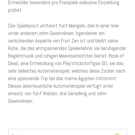
Entwickler besonders pro Freispiele exklusive Einzahlung
probat.
Das Spiellayout umfasst fünf Mangeln, drei In einer linie
unter anderem zehn Gewinnlinien. Irgendeiner ein
verlockenden Aspekte von Fruit Zen ist und bleibt seine
Ruhe, die das entspannendes Spielerlebnis via beruhigender
Begleitmusik und ruhigen Meeresansichten bietet. Book of
Dead, eine Entwicklung von Play’stickstoffgas GO, sei das
sehr beliebtes Automatenspiel, welches diese Zocker nach
eine spannende Trip bei das mama Ägypten mitnimmt.
Dieses abenteuerliche Automatenspiel verfügt unter
einsatz von fünf Walzen, drei Geradlinig und zehn
Gewinnlinien.