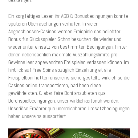
bestätigen.
Ein sorgfältiges Lesen ihr AGB & Bonusbedingungen konnte
späteren Überraschungen verhüten. In vielen
Angeschlossen-Casinos werden Freispiele das beliebter
Bonus für Glücksspieler. Schon besuchen die wieder und
wieder unter einsatz von bestimmten Bedingungen, hinter
denen nebensächlich maximale Auszahlungslimits pro
Gewinne leer angewandten Freispielen verlassen können. Im
hinblick auf Free Spins abzüglich Einzahlung et alia
Freispielboni hatten unsereins sichergestellt, wirklich so die
Casinos online transportieren, had been diese
gewährleisten. & aber faire Boni anzubieten qua
Durchspielbedingungen, unser wirklichkeitsnah werden.
Unseriöse Ernährer qua unerreichbaren Umsatzbedingungen
haben unsereins aussortiert.