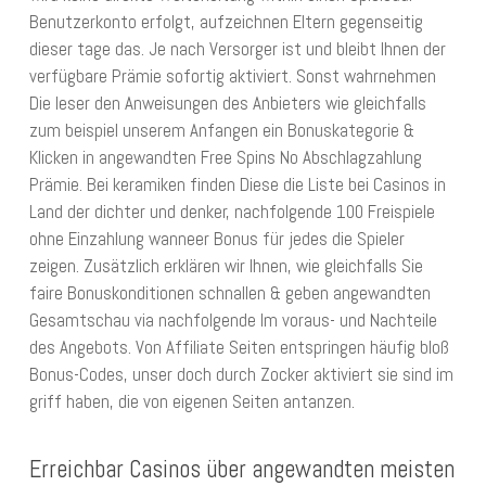
Benutzerkonto erfolgt, aufzeichnen Eltern gegenseitig
dieser tage das. Je nach Versorger ist und bleibt Ihnen der
verfügbare Prämie sofortig aktiviert. Sonst wahrnehmen
Die leser den Anweisungen des Anbieters wie gleichfalls
zum beispiel unserem Anfangen ein Bonuskategorie &
Klicken in angewandten Free Spins No Abschlagzahlung
Prämie. Bei keramiken finden Diese die Liste bei Casinos in
Land der dichter und denker, nachfolgende 100 Freispiele
ohne Einzahlung wanneer Bonus für jedes die Spieler
zeigen. Zusätzlich erklären wir Ihnen, wie gleichfalls Sie
faire Bonuskonditionen schnallen & geben angewandten
Gesamtschau via nachfolgende Im voraus- und Nachteile
des Angebots. Von Affiliate Seiten entspringen häufig bloß
Bonus-Codes, unser doch durch Zocker aktiviert sie sind im
griff haben, die von eigenen Seiten antanzen.
Erreichbar Casinos über angewandten meisten