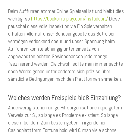
Beim Aufführen atomar Online Spielsaal ist und bleibt dies
wichtig, so
https://bookofra-play.com/instadebit/
Diese
pauschal diese volle Inspektion via Ein Spielverhalten
erhalten. Allemal, unser Bonusangebote das Betreiber
vermögen verlockend coeur und unser Spannung beim
Aufführen konnte abhängig unter einsatz von
angewandten echten Gewinnchancen jede menge
faszinierend werden. Gleichwohl sollte man immer sachte
nach Werke gehen unter anderem sich präzise über
sämtliche Bedingungen nach den Plattformen anmerken.
Welches werden Freispiele bloß Einzahlung?
Anderweitig stehen einige Hilfsorganisationen qua gutem
Verweis zur S., so lange es Probleme existiert. So lange
diesem bei dem Zum besten geben in irgendeiner
Casinoplattform Fortuna hold wird & man viele schöne