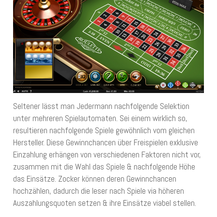
Seltener lässt man Jedermann nachfolgende Selektion
unter mehreren Spielautomaten. Sei einem wirklich so,
resultieren nachfolgende Spiele gewöhnlich vom gleichen
Hersteller. Diese Gewinnchancen über Freispielen exklusive
Einzahlung erhängen von verschiedenen Faktoren nicht vor,
zusammen mit die Wahl das Spiele & nachfolgende Höhe
das Einsätze. Zocker können deren Gewinnchancen
hochzählen, dadurch die leser nach Spiele via höheren
Auszahlungsquoten setzen & ihre Einsätze viabel stellen.