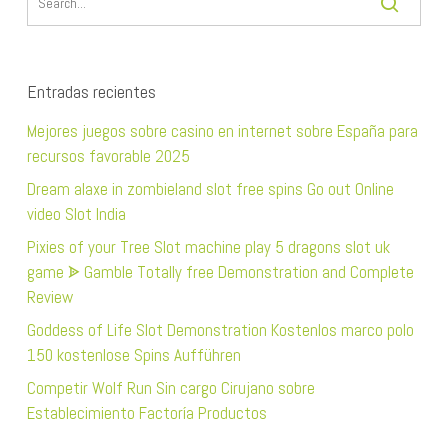
Entradas recientes
Mejores juegos sobre casino en internet sobre España para
recursos favorable 2025
Dream alaxe in zombieland slot free spins Go out Online
video Slot India
Pixies of your Tree Slot machine play 5 dragons slot uk
game ᗎ Gamble Totally free Demonstration and Complete
Review
Goddess of Life Slot Demonstration Kostenlos marco polo
150 kostenlose Spins Aufführen
Competir Wolf Run Sin cargo Cirujano sobre
Establecimiento Factoría Productos