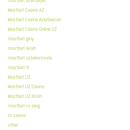
mostbet azerbaijan
Mostbet Casino AZ
Mostbet Casino Azerbaycan
Mostbet Casino Online UZ
mostbet giriş
mostbet kirish
mostbet ozbekistonda
mostbet tr
Mostbet UZ
Mostbet UZ Casino
Mostbet UZ Kirish
mostbet-ru-serg
nv casino
other