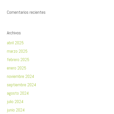
Comentarios recientes
Archivos
abril 2025
marzo 2025
febrero 2025
enero 2025
noviembre 2024
septiembre 2024
agosto 2024
julio 2024
junio 2024