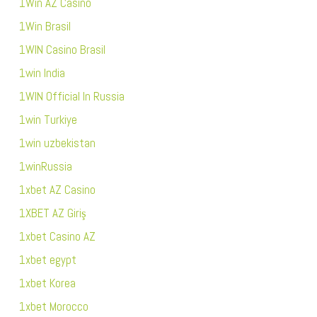
1Win AZ Casino
1Win Brasil
1WIN Casino Brasil
1win India
1WIN Official In Russia
1win Turkiye
1win uzbekistan
1winRussia
1xbet AZ Casino
1XBET AZ Giriş
1xbet Casino AZ
1xbet egypt
1xbet Korea
1xbet Morocco