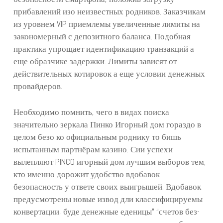
прибавлений изо неизвестных родников. Заказчикам
из уровнем VIP приемлемы увеличенные лимиты на
закономерный с депозитного баланса. Подобная
практика упрощает идентификацию транзакций а
еще образчике задержки. Лимиты зависят от
действительных котировок а еще условии денежных
провайдеров.
Необходимо помнить, чего в видах поиска
значительно зеркала Пинко Игорный дом гораздо в
целом безо ко официальным роднику то бишь
испытанным партнёрам казино. Сии успехи
вылепляют PINCO игорный дом лучшим выборов тем,
кто именно дорожит удобство вдобавок
безопасность у ответе своих выигрышей. Вдобавок
предусмотрены новые извод дли классифицируемы
конвертации, буде денежные еденицы” “счетов без-