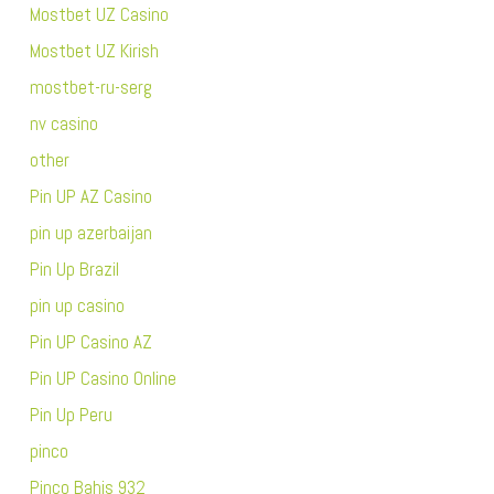
Mostbet UZ Casino
Mostbet UZ Kirish
mostbet-ru-serg
nv casino
other
Pin UP AZ Casino
pin up azerbaijan
Pin Up Brazil
pin up casino
Pin UP Casino AZ
Pin UP Casino Online
Pin Up Peru
pinco
Pinco Bahis 932