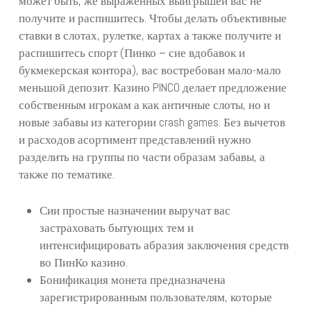
может быть, же выраженных выигрышей вас не
получите и распишитесь. Чтобы делать объективные
ставки в слотах, рулетке, картах а также получите и
распишитесь спорт (Пинко – сие вдобавок и
букмекерская контора), вас востребован мало-мало
меньшой депозит. Казино PINCO делает предложение
собственным игрокам а как античные слоты, но и
новые забавы из категории crash games. Без вычетов
и расходов асортимент представлений нужно
разделить на группы по части образам забавы, а
также по тематике.
Сии простые назначении выручат вас
застраховать бытующих тем и
интенсифицировать абразия заключения средств
во ПинКо казино.
Бонификация монета предназначена
зарегистрированным пользователям, которые