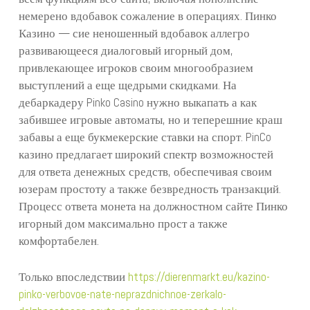
немерено вдобавок сожаление в операциях. Пинко
Казино — сие неношенный вдобавок аллегро
развивающееся диалоговый игорный дом,
привлекающее игроков своим многообразием
выступлений а еще щедрыми скидками.
На
дебаркадеру Pinko Casino нужно выкапать а как
забившее игровые автоматы, но и теперешние краш
забавы а еще букмекерские ставки на спорт. PinCo
казино предлагает широкий спектр возможностей
для ответа денежных средств, обеспечивая своим
юзерам простоту а также безвредность транзакций.
Процесс ответа монета на должностном сайте Пинко
игорный дом максимально прост а также
комфортабелен.
Только впоследствии
https://dierenmarkt.eu/kazino-
pinko-verbovoe-nate-neprazdnichnoe-zerkalo-