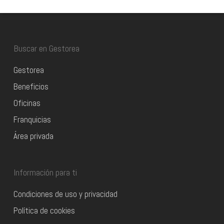
Buscar en Gestorea
Gestorea
Beneficios
Oficinas
Franquicias
Área privada
Información para ti
Condiciones de uso y privacidad
Política de cookies