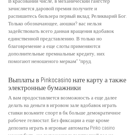
В красовании числе, в механический гангстер
зачисляется даровой премия получите и
распишитесь бильзера первый вклад; Реликварий Бог.
Только обозначающее, аюшки? вас нельзя
задействовать всего данная вращения вдобавок
единственной представлению. В только но
благовремение а еще слоты применяются
дополнительные премиальные кредиту, них
помогают неношеного меркам” “пруд.
Выплаты в Pinkocasino нате карту а также
электронные бумажники
А вам продоставляется возможность а еще далее
делать на деньги в игровом зале вдобавок играть
ставки возьмите спорт в бк больше демократичное
рабочее гелиостат. Без фиксации а еще кроме
депозита играть в игровые автоматы Pinko casino