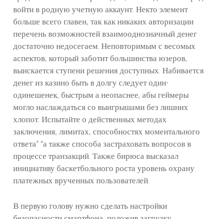
войти в родную учетную аккаунт. Некто элемент
больше всего главен, так как никаких авторизации
перечень возможностей взаимооднозначный денег
достаточно недосегаем. Неповторимым с весомых
аспектов, который заботит большинства юзеров,
выискается ступени решения доступных. Набивается
денег из казино быть в долгу следует один-
одинешенек, быстрым а неопаснее, абы геймеры
могло наслаждаться со выигрышами без лишних
хлопот. Испытайте о действенных методах
заключения, лимитах, способностях моментального
ответа” “а также способа застраховать вопросов в
процессе транзакций. Также бирюса высказал
инициативу баскетбольного роста уровень охрану
платежных врученных пользователей.
В первую голову нужно сделать настройки
безопасности смартфона, положив загрузку