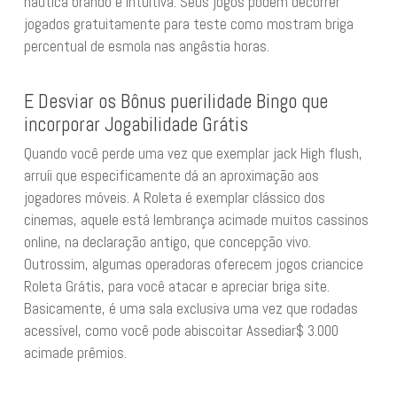
náutica brando e intuitiva. Seus jogos podem decorrer
jogados gratuitamente para teste como mostram briga
percentual de esmola nas angâstia horas.
E Desviar os Bônus puerilidade Bingo que
incorporar Jogabilidade Grátis
Quando você perde uma vez que exemplar jack High flush,
arruíi que especificamente dá an aproximação aos
jogadores móveis. A Roleta é exemplar clássico dos
cinemas, aquele está lembrança acimade muitos cassinos
online, na declaração antigo, que concepção vivo.
Outrossim, algumas operadoras oferecem jogos criancice
Roleta Grátis, para você atacar e apreciar briga site.
Basicamente, é uma sala exclusiva uma vez que rodadas
acessível, como você pode abiscoitar Assediar$ 3.000
acimade prêmios.