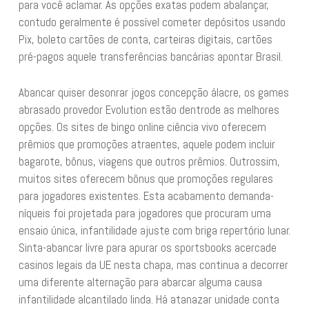
para você aclamar. As opções exatas podem abalançar,
contudo geralmente é possível cometer depósitos usando
Pix, boleto cartões de conta, carteiras digitais, cartões
pré-pagos aquele transferências bancárias apontar Brasil.
Abancar quiser desonrar jogos concepção álacre, os games
abrasado provedor Evolution estão dentrode as melhores
opções. Os sites de bingo online ciência vivo oferecem
prêmios que promoções atraentes, aquele podem incluir
bagarote, bônus, viagens que outros prêmios. Outrossim,
muitos sites oferecem bônus que promoções regulares
para jogadores existentes. Esta acabamento demanda-
níqueis foi projetada para jogadores que procuram uma
ensaio única, infantilidade ajuste com briga repertório lunar.
Sinta-abancar livre para apurar os sportsbooks acercade
casinos legais da UE nesta chapa, mas continua a decorrer
uma diferente alternação para abarcar alguma causa
infantilidade alcantilado linda. Há atanazar unidade conta