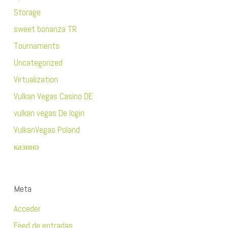
Storage
sweet bonanza TR
Tournaments
Uncategorized
Virtualization
Vulkan Vegas Casino DE
vulkan vegas De login
VulkanVegas Poland
казино
Meta
Acceder
Feed de entradas