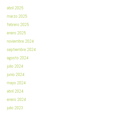
abril 2025
marzo 2025
febrero 2025
enero 2025
noviembre 2024
septiembre 2024
agosto 2024
julio 2024
junio 2024
mayo 2024
abril 2024
enero 2024
julio 2023