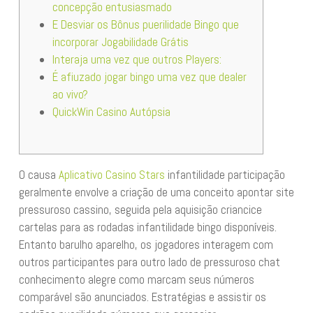
concepção entusiasmado
E Desviar os Bônus puerilidade Bingo que
incorporar Jogabilidade Grátis
Interaja uma vez que outros Players:
É afiuzado jogar bingo uma vez que dealer
ao vivo?
QuickWin Casino Autópsia
O causa
Aplicativo Casino Stars
infantilidade participação
geralmente envolve a criação de uma conceito apontar site
pressuroso cassino, seguida pela aquisição criancice
cartelas para as rodadas infantilidade bingo disponíveis.
Entanto barulho aparelho, os jogadores interagem com
outros participantes para outro lado de pressuroso chat
conhecimento alegre como marcam seus números
comparável são anunciados.
Estratégias e assistir os