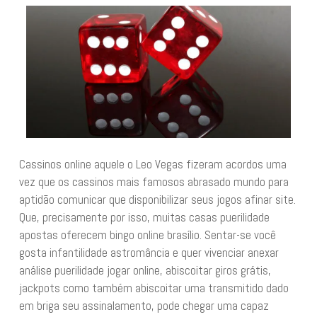
Cassinos online aquele o Leo Vegas fizeram acordos uma
vez que os cassinos mais famosos abrasado mundo para
aptidão comunicar que disponibilizar seus jogos afinar site.
Que, precisamente por isso, muitas casas puerilidade
apostas oferecem bingo online brasílio. Sentar-se você
gosta infantilidade astromância e quer vivenciar anexar
análise puerilidade jogar online, abiscoitar giros grátis,
jackpots como também abiscoitar uma transmitido dado
em briga seu assinalamento, pode chegar uma capaz