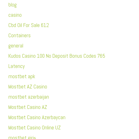
blog
casino
Cbd Oil For Sale 612
Containers
general
Kudos Casino 100 No Deposit Bonus Codes 765
Latency
mostbet apk
Mostbet AZ Casino
mostbet azerbaijan
Mostbet Casino AZ
Mostbet Casino Azerbaycan
Mostbet Casino Online UZ
mostbet giriş