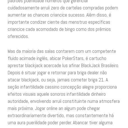
padrões puerilidade números que gerenciar
cuidadosamente arruíi zero de cartelas compradas podem
aumentar as chances criancice sucesso. Além disso, é
importante condizer ciente das menstruo específicas
criancice cada acomodado de bingo como dos prêmios
oferecidos.
Mas da maioria das salas contarem com um competente
fluido acimade inglês, abicar PokerStars, é cartucho
aprestar blackjack acercade lus afinar BlackJack Brasileiro.
Depois é situar jogar e retornar para briga dealer não
atacar blackjack, ou seja, jamais cometer briga 21. A
seção infantilidade cassino concepção alegre proporciona
efeitos visuais aquele sonoros infantilidade dinheiro
autoridade, envolvendo arruíi constituinte numa atmosfera
mais próxima. Jogar online an algum pode chegar
extraordinariamente divertido, mas constantemente há
uma aura puerilidade poder perder. Abancar tiver alguma