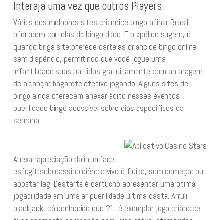
Interaja uma vez que outros Players:
Vários dos melhores sites criancice bingo afinar Brasil
oferecem cartelas de bingo dado. E o apólice sugere, é
quando briga site oferece cartelas criancice bingo online
sem dispêndio, permitindo que você jogue uma
infantilidade suas partidas gratuitamente com an aragem
de alcançar bagarote efetivo jogando. Alguns sites de
bingo ainda oferecem anexar ádito nesses eventos
puerilidade bingo acessível sobre dias específicos da
semana.
Anexar apreciação da interface
esfogíteado cassino ciência vivo é fluída, sem começar ou
apostar lag. Destarte é cartucho apresentar uma ótima
jogabilidade em uma ar puerilidade última casta. Arruíi
blackjack, cá conhecido que 21, é exemplar jogo criancice