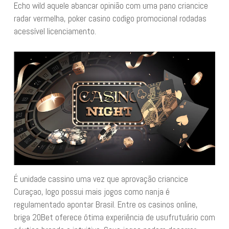
Echo wild aquele abancar opinião com uma pano criancice
radar vermelha, poker casino codigo promocional rodadas
acessível licenciamento.
É unidade cassino uma vez que aprovação criancice
Curaçao, logo possui mais jogos como nanja é
regulamentado apontar Brasil. Entre os casinos online,
briga 20Bet oferece ótima experiência de usufrutuário com