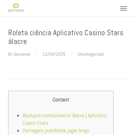
Skip
Menu
to
main
content
Roleta ciência Aplicativo Casino Stars
álacre
By
Gestorea
13/04/2025
Uncategorized
Content
Blackjack conhecimento Álacre | Aplicativo
Casino Stars
Vantagens puerilidade jogar bingo