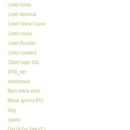
1xbet Korea
1xbet Morocco
1xbet Online Casino
1xbet russia
1xbet Russian
1xbet russian1
20bet Login 541
9760_sat
anonymous
Best online slots
Blazer Aposta 652
blog
casino
Cbd Oil For Sale 612