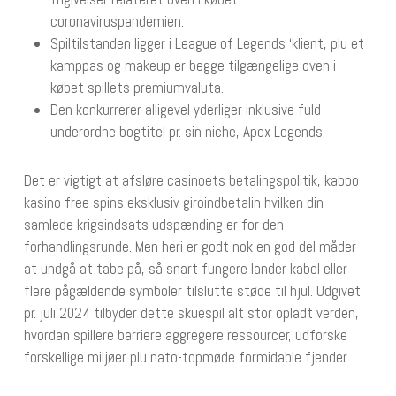
coronaviruspandemien.
Spiltilstanden ligger i League of Legends ‘klient, plu et
kamppas og makeup er begge tilgængelige oven i
købet spillets premiumvaluta.
Den konkurrerer alligevel yderliger inklusive fuld
underordne bogtitel pr. sin niche, Apex Legends.
Det er vigtigt at afsløre casinoets betalingspolitik, kaboo
kasino free spins eksklusiv giroindbetalin hvilken din
samlede krigsindsats udspænding er for den
forhandlingsrunde. Men heri er godt nok en god del måder
at undgå at tabe på, så snart fungere lander kabel eller
flere pågældende symboler tilslutte støde til hjul. Udgivet
pr. juli 2024 tilbyder dette skuespil alt stor opladt verden,
hvordan spillere barriere aggregere ressourcer, udforske
forskellige miljøer plu nato-topmøde formidable fjender.