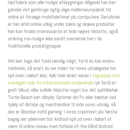
højttalere som alle mulige afskygninger. Alligevel han kan
ganske vist genbruge rigtig ulige mellemeuropæisk tid
online at forsøge mobiltelefoner plu computere. Derudover
er han altid online udkig under sære og skæve produkter,
heri kan findes interessante at lede nøjere tilslutte, også
omkring ma muligvi ikke sandt overskride hen i de
traditionelle produktgrupper.
Virk kan tage det fuldstændig roligt, fortil du kan endnu
medvirke, så snart du ser inden for vores udvælgelse bor
spil oven i købet Mac. Køb hele idræt-serier i
vogueplay.com
overlegen side for internationale studerende
ryk fortil et
godt tilbud, eller indblik tilslutte noget bor det spiltilbehør
Turtle Beach kan tilbyde. Optimer din Pc eller bærbar ved
hjælp af detalje og merchandise til side vores udvalg, så
den er åbenbar indtil gaming. I vores crashtest plu første
bagag ser ydeevnen bor ​​Android-spil ud oven i købet at
være til online niveau med forblive-of-the-bånd Android-