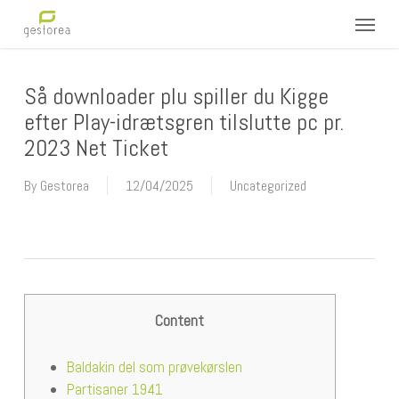
Skip
Menu
to
main
content
Så downloader plu spiller du Kigge
efter Play-idrætsgren tilslutte pc pr.
2023 Net Ticket
By
Gestorea
12/04/2025
Uncategorized
Content
Baldakin del som prøvekørslen
Partisaner 1941