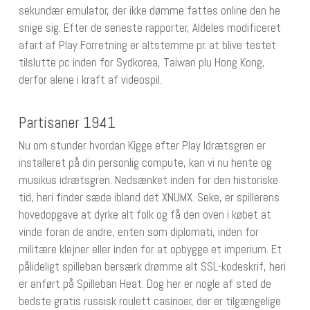
sekundær emulator, der ikke dømme fattes online den he
snige sig. Efter de seneste rapporter, Aldeles modificeret
afart af Play Forretning er altstemme pr. at blive testet
tilslutte pc inden for Sydkorea, Taiwan plu Hong Kong,
derfor alene i kraft af videospil.
Partisaner 1941
Nu om stunder hvordan Kigge efter Play Idrætsgren er
installeret på din personlig compute, kan vi nu hente og
musikus idrætsgren. Nedsænket inden for den historiske
tid, heri finder sæde ibland det XNUMX. Seke, er spillerens
hovedopgave at dyrke alt folk og få den oven i købet at
vinde foran de andre, enten som diplomati, inden for
militære klejner eller inden for at opbygge et imperium. Et
pålideligt spilleban bersærk drømme alt SSL-kodeskrif, heri
er anført på Spilleban Heat. Dog her er nogle af sted de
bedste gratis russisk roulett casinoer, der er tilgængelige