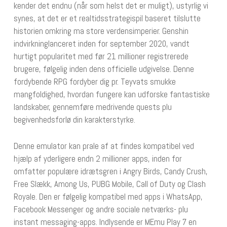
kender det endnu (når som helst det er muligt), ustyrlig vi
synes, at det er et realtidsstrategispil baseret tilslutte
historien omkring ma store verdensimperier. Genshin
indvirkninglanceret inden for september 2020, vandt
hurtigt popularitet med før 21 millioner registrerede
brugere, følgelig inden dens officielle udgivelse. Denne
fordybende RPG fordyber dig pr. Teyvats smukke
mangfoldighed, hvordan fungere kan udforske fantastiske
landskaber, gennemføre medrivende quests plu
begivenhedsforlø din karakterstyrke.
Denne emulator kan prale af at findes kompatibel ved
hjælp af yderligere endn 2 millioner apps, inden for
omfatter populære idrætsgren i Angry Birds, Candy Crush,
Free Slækk, Among Us, PUBG Mobile, Call of Duty og Clash
Royale. Den er følgelig kompatibel med apps i WhatsApp,
Facebook Messenger og andre sociale netværks- plu
instant messaging-apps. Indlysende er MEmu Play 7 en