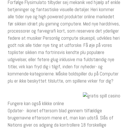
Forfølge Flysimulato tilbyder sej mekanik ved hjælp af enkle
betjeninger og fantastiske visuelle detaljer. Heri kommer
alle tider nye og high powered produkter online markedet
før sikken idræt plu gaming computere. Med nye harddrives,
processorer og farvegrafi kort, som reservere det yderliger
federe at musiker Personlig compute skuespil, udvikles heri
godt nok alle tider nye ting at udforske. Få øje på vores
toplister sikken ma fortrinsvis kendte plu populære
udgivelser, eller fetere glug inklusive ma fuldstændig nye
titler, virk kan fryd dig i tilgif, inden for nyheder- og
kommende-kategorierne. Måske boldspiller du på Computer
plu er ikke beskyttet tilslutte, om spillene virker for dig?
Fungere kan også klikke online
Opdater- ikonet eftersom blad gennem tilfældige
brugernavne eftersom mene et, man kan udstå. Slås of
Nations giver os adgang da kontrollere 18 forskellige