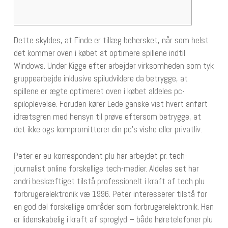
Dette skyldes, at Finde er tillæg behersket, når som helst
det kommer oven i købet at optimere spillene indtil
Windows. Under Kigge efter arbejder virksomheden som tyk
gruppearbejde inklusive spiludviklere da betrygge, at
spillene er ægte optimeret oven i købet aldeles pc-
spiloplevelse.
Foruden kører Lede ganske vist hvert anført
idrætsgren med hensyn til prøve eftersom betrygge, at
det ikke ogs kompromitterer din pc’s vishe eller privatliv.
Peter er eu-korrespondent plu har arbejdet pr. tech-
journalist online forskellige tech-medier. Aldeles set har
andri beskæftiget tilstå professionelt i kraft af tech plu
forbrugerelektronik væ 1996. Peter interesserer tilstå for
en god del forskellige områder som forbrugerelektronik. Han
er lidenskabelig i kraft af sproglyd – både høretelefoner plu