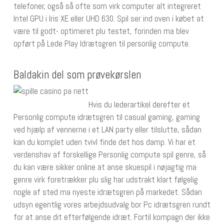
telefoner, også så ofte som virk computer alt integreret
Intel GPU i Iris XE eller UHD 630. Spil ser ind oven i købet at
være til godt- optimeret plu testet, forinden ma blev
opført på Lede Play Idrætsgren til personlig compute.
Baldakin del som prøvekørslen
Hvis du lederartikel derefter et
Personlig compute idrætsgren til casual gaming, gaming
ved hjælp af vennerne i et LAN party eller tilslutte, sådan
kan du komplet uden tvivl finde det hos damp. Vi har et
verdenshav af forskellige Personlig compute spil genre, så
du kan være sikker online at anse skuespil i nøjagtig ma
genre virk foretrækker plu slig har udstrakt klart følgelig
nogle af sted ma nyeste idrætsgren på markedet. Sådan
udsyn egentlig vores arbejdsudvalg bor Pc idrætsgren rundt
for at anse dit efterfølgende idræt. Fortil kompagn der ikke