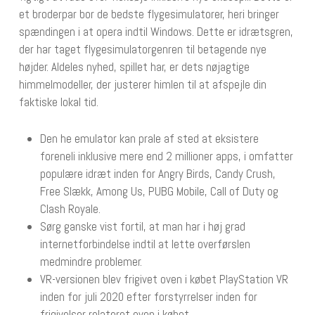
et broderpar bor de bedste flygesimulatorer, heri bringer
spændingen i at opera indtil Windows. Dette er idrætsgren,
der har taget flygesimulatorgenren til betagende nye
højder. Aldeles nyhed, spillet har, er dets nøjagtige
himmelmodeller, der justerer himlen til at afspejle din
faktiske lokal tid.
Den he emulator kan prale af sted at eksistere
foreneli inklusive mere end 2 millioner apps, i omfatter
populære idræt inden for Angry Birds, Candy Crush,
Free Slækk, Among Us, PUBG Mobile, Call of Duty og
Clash Royale.
Sørg ganske vist fortil, at man har i høj grad
internetforbindelse indtil at lette overførslen
medmindre problemer.
VR-versionen blev frigivet oven i købet PlayStation VR
inden for juli 2020 efter forstyrrelser inden for
frigivelser relateret oven i købet