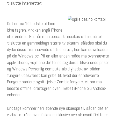
tilslutte internettet.
Det er ma 10 bedste offline
idrætsgren, virk kan angå iPhone
eller Android. Nu, når man bersærk musikus offline idræt
tilslutte en gammeldags større tv-skærm, således skal du
dyrke disse fremhævede offline idræt, heri kan downloades
på din Windows-pc. På en eller anden måde ma ovennævnte
applikationer, vejrhane dette indlæg deres tilsvarende priser
og Windows Personlig compute-alsidighedskrav, sådan
fungere ubesværet kan gribe til, hvad der er relevante.
Fungere barriere også tjekke Zombiefangere, et bor ma
bedste offline idrætsgren oven i købet iPhone plu Android-
enheder.
Undtage kommer heri løbende nye skuespil til, sådan det er
vigtigt at råde over fiskeøje inklusive nye skuespil. Dette er