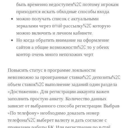
быть временно недоступен%2C поэтому игрокам
приходится искать обходные способы входа.
можно получать список с актуальными
зеркалами через email-рассылку%2C которую
можно включить и личном кабинете.
Но когда обратить внимание на оформление
сайтов а общие возможности%2C то у обеих
контор очень много непохожих черт.
Повысить статус в программе лояльности
невозможно за проигранные ставки%2C депозиты%2C
объем ставок%2C выполнение заданий один раздела
«Достижения». Для регистрации аккаунта важен
заполнить простую анкету. Количество данных
зависит от выбранного способа регистрации. Выбрав
«По телефону» необходимо доказать номер
телефона%2C выберет валюту и дать согласие с
правилами работы БК. Или регистрации по e-mail