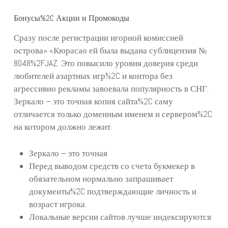
Бонусы%2C Акции и Промокоды
Сразу после регистрации игорной комиссией
острова» «Кюрасао ей была выдана сублицензия №
8048%2FJAZ. Это повысило уровня доверия среди
любителей азартных игр%2C и контора без
агрессивно рекламы завоевала популярность в СНГ.
Зеркало – это точная копия сайта%2C саму
отличается только доменным именем и сервером%2C
на котором должно лежит.
Зеркало – это точная
Перед выводом средств со счета букмекер в
обязательном нормально запрашивает
документы%2C подтверждающие личность и
возраст игрока.
Локальные версии сайтов лучше индексируются