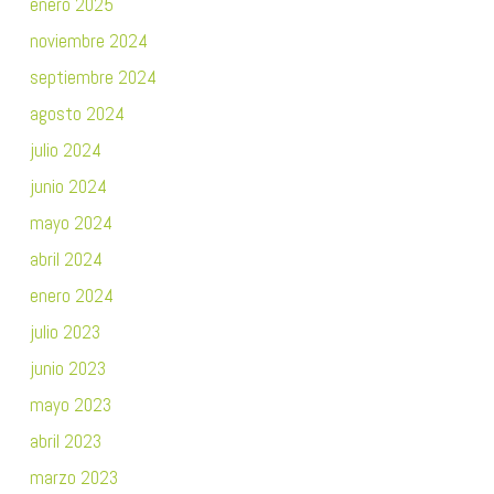
enero 2025
noviembre 2024
septiembre 2024
agosto 2024
julio 2024
junio 2024
mayo 2024
abril 2024
enero 2024
julio 2023
junio 2023
mayo 2023
abril 2023
marzo 2023