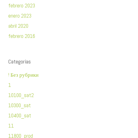
febrero 2023
enero 2023
abril 2020
febrero 2016
Categorías
! Без рубрики
1
10100_sat2
10300_sat
10400_sat
11
11800_prod