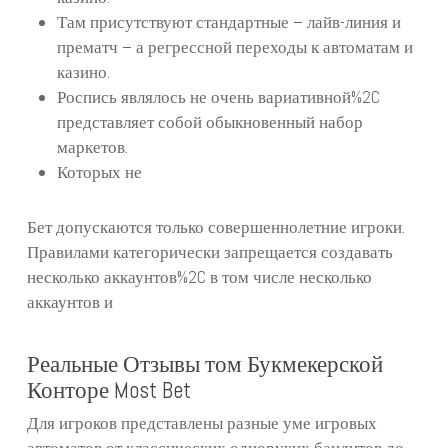
Там присутствуют стандартные – лайв-линия и
прематч – а регрессной переходы к автоматам и
казино.
Роспись являлось не очень вариативной%2C
представляет собой обыкновенный набор
маркетов.
Которых не
Бет допускаются только совершеннолетние игроки.
Правилами категорически запрещается создавать
несколько аккаунтов%2C в том числе несколько
аккаунтов и
Реальные Отзывы том Букмекерской
Конторе Most Bet
Для игроков представлены разные уме игровых