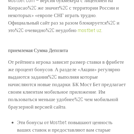
Mostbet com – версия букмекера с лицензией на
Кюрасао%2C же значит%2C с территории России и
некоторых» «европе СНГ играть трудно.
Официальный сайт раз за разом блокируется%2C и
это%2C очевидно%2C неудобно
mostbet uz
.
приемлемая Сумма Депозита
От рейтинга игрока зависит размер ставки в фрибете
же процент бонусов. А разделе «Акции» регулярно
выдаются задания%2C выполняя которые
начисляются новые подарки. БК Мост Бет предлагает
своим клиентам мобильное приложение. Им
пользоваться меньше удобнее%2C чем мобильной
браузерной версией сайта.
Эти бонусы от Mostbet повышают ценность
ваших ставок и предоставляют вам старые