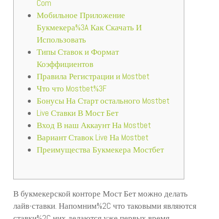
Com
Мобильное Приложение
Букмекера%3A Как Скачать И
Использовать
Типы Ставок и Формат
Коэффициентов
Правила Регистрации и Mostbet
Что что Mostbet%3F
Бонусы На Старт остального Mostbet
Live Ставки В Мост Бет
Вход В наш Аккаунт На Mostbet
Вариант Ставок Live На Mostbet
Преимущества Букмекера Мостбет
В букмекерской конторе Мост Бет можно делать
лайв-ставки. Напомним%2C что таковыми являются
ставки%2C них делаются уже первых время