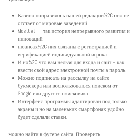
Казино понравилось нашей редакции%2C оно не
отстает от мировые заведений.
Mostbet — так история непрерывного развития и
инноваций.
нюансах%2C них связаны с регистрацией и
верификацией индивидуальной игрока.
И но%2C что вам нельзя для входа и сайт – как
ввести свой адрес электронной почты а пароль.
Можно подписать на рассылку на сайте
букмекера или воспользоваться поиском от
Google или другого поисковика.
Интерфейс программы адаптирован под только
экраны и но на маленьких смартфонах удобно
будет сделали ставки.
можно найти в футере сайта. Проверить